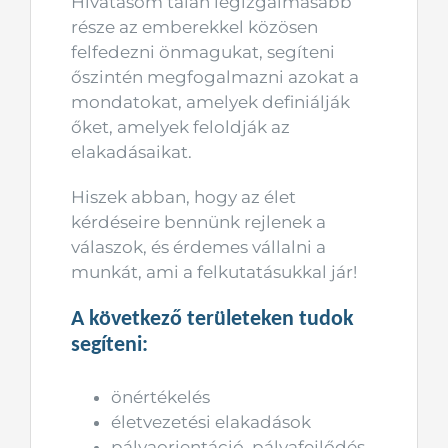
Hivatásom talán legizgalmasabb
része az emberekkel közösen
felfedezni önmagukat, segíteni
őszintén megfogalmazni azokat a
mondatokat, amelyek definiálják
őket, amelyek feloldják az
elakadásaikat.
Hiszek abban, hogy az élet
kérdéseire bennünk rejlenek a
válaszok, és érdemes vállalni a
munkát, ami a felkutatásukkal jár!
A következő területeken tudok
segíteni:
önértékelés
életvezetési elakadások
pályaorientáció, pályafejlődés