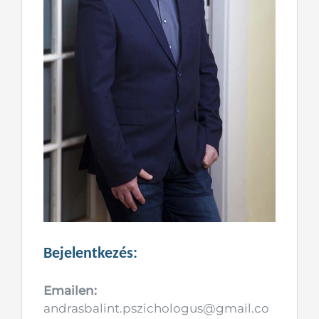
Bejelentkezés:
Emailen:
andrasbalint.pszichologus@gmail.co