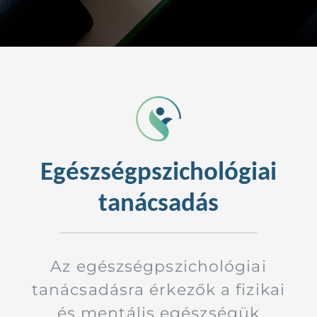
Kapcsolat
Egészségpszichológiai
tanácsadás
Az egészségpszichológiai
tanácsadásra érkezők a fizikai
és mentális egészségük