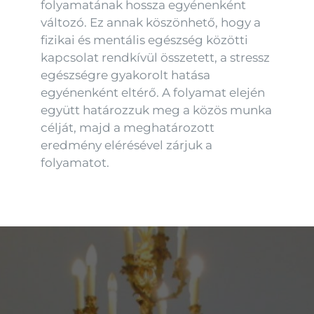
folyamatának hossza egyénenként
változó. Ez annak köszönhető, hogy a
fizikai és mentális egészség közötti
kapcsolat rendkívül összetett, a stressz
egészségre gyakorolt hatása
egyénenként eltérő. A folyamat elején
együtt határozzuk meg a közös munka
célját, majd a meghatározott
eredmény elérésével zárjuk a
folyamatot.