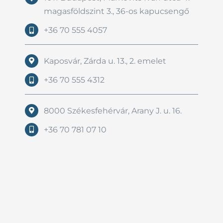
magasföldszint 3., 36-os kapucsengő
+36 70 555 4057
Kaposvár, Zárda u. 13., 2. emelet
+36 70 555 4312
8000 Székesfehérvár, Arany J. u. 16.
+36 70 781 07 10