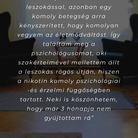
tanultam meg, amelyeket
leszokással, azonban egy
minden nap alkalmazok az
komoly betegség arra
kényszerített, hogy komolyan
életemben. Olyan új
vegyem az életmódváltást. Így
szokásokat sikerült
kialakítanom és
találtam meg a
fenntartanom, melyek révén
pszichológusomat, aki
sokkal kiegyensúlyozottabbak
szakértelmével mellettem állt
a leszokás rögös útján, hiszen
a mindennapjaim, jobban
a nikotin komoly pszichológiai
érzem magam a bőrömben,
-és érzelmi függőségben
ennek révén az emberi
tartott. Neki is köszönhetem,
kapcsolataimban is pozitív
változásokat tapasztalok.
hogy már 3 hónapja nem
Sokkal tudatosabb lettem a
gyújtottam rá”
lelki-és mentális egészségem
tekintetében és úgy érzem,