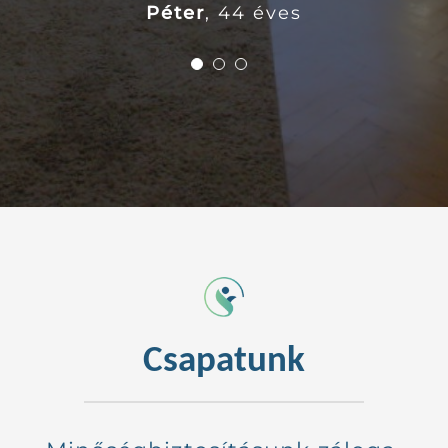
Péter
,
44 éves
hogy időben felismerem, ha
valamin változtatnom kell
Sára
52 éves
ismét”
Gábor
39 éves
Csapatunk