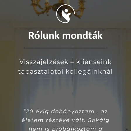
Rólunk mondták
Visszajelzések – klienseink
tapasztalatai kollegáinknál
“20 évig dohányoztam , az
„Az egészségpszichológiai
életem részévé vált. Sokáig
tanácsadás által olyan
eszközöket és stratégiákat
nem is próbálkoztam a