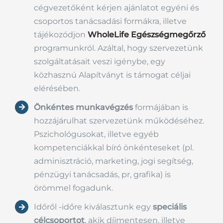
cégvezetőként kérjen ajánlatot egyéni és
csoportos tanácsadási formákra, illetve
tájékozódjon
WholeLife Egészségmegőrző
programunkról. Azáltal, hogy szervezetünk
szolgáltatásait veszi igénybe, egy
közhasznú Alapítványt is támogat céljai
elérésében.
Önkéntes munkavégzés
formájában is
hozzájárulhat szervezetünk működéséhez.
Pszichológusokat, illetve egyéb
kompetenciákkal bíró önkénteseket (pl.
adminisztráció, marketing, jogi segítség,
pénzügyi tanácsadás, pr, grafika) is
örömmel fogadunk.
Időről -időre kiválasztunk egy
speciális
célcsoportot
, akik díjmentesen, illetve