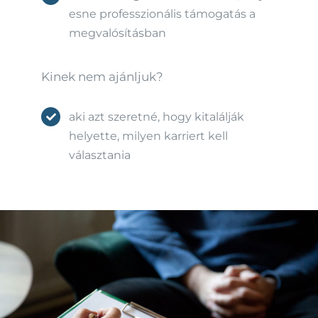
esne professzionális támogatás a
megvalósításban
Kinek nem ajánljuk?
aki azt szeretné, hogy kitalálják
helyette, milyen karriert kell
választania