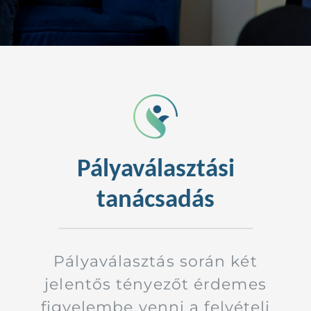
Kapcsolat
Pályaválasztási
tanácsadás
Pályaválasztás során két
jelentős tényezőt érdemes
figyelembe venni a felvételi