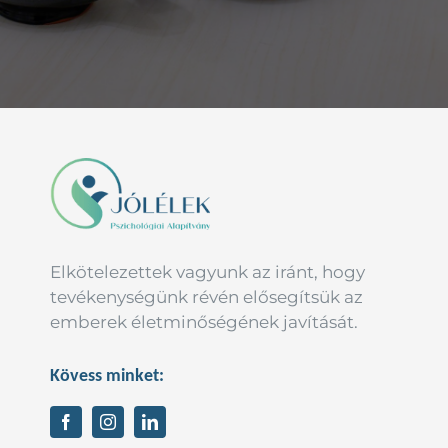
Elkötelezettek vagyunk az iránt, hogy
tevékenységünk révén elősegítsük az
emberek életminőségének javítását.
Kövess minket: