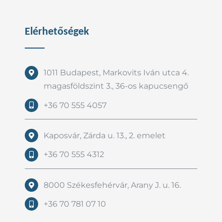
Elérhetőségek
1011 Budapest, Markovits Iván utca 4.
magasföldszint 3., 36-os kapucsengő
+36 70 555 4057
Kaposvár, Zárda u. 13., 2. emelet
+36 70 555 4312
8000 Székesfehérvár, Arany J. u. 16.
+36 70 781 07 10