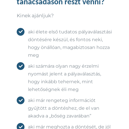
tanácsadáson részt venni?
Kinek ajánljuk?
aki élete első tudatos pályaválasztási
döntésére készül, és fontos neki,
hogy önállóan, magabiztosan hozza
meg
aki számára olyan nagy érzelmi
nyomást jelent a pályaválasztás,
hogy inkább tehernek, mint
lehetőségnek éli meg
aki már rengeteg információt
gyűjtött a döntéshez, de el van
akadva a „bőség zavarában”
aki már meghozta a döntését, de jól