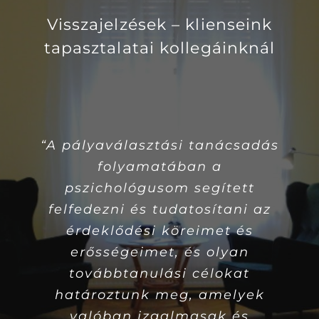
Visszajelzések – klienseink
tapasztalatai kollegáinknál
“A pályaválasztási tanácsadás
folyamatában a
pszichológusom segített
felfedezni és tudatosítani az
érdeklődési köreimet és
erősségeimet, és olyan
továbbtanulási célokat
határoztunk meg, amelyek
valóban izgalmasak és