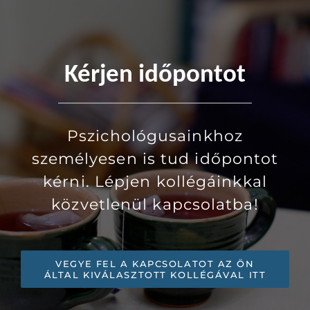
Kérjen időpontot
Pszichológusainkhoz
személyesen is tud időpontot
kérni. Lépjen kollégáinkkal
közvetlenül kapcsolatba!
VEGYE FEL A KAPCSOLATOT AZ ÖN
ÁLTAL KIVÁLASZTOTT KOLLÉGÁVAL ITT