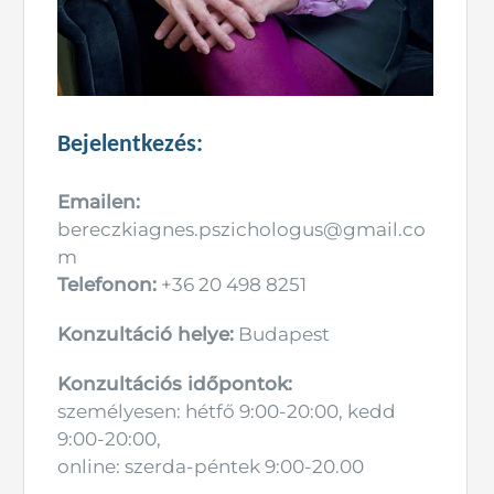
Bejelentkezés:
Emailen:
bereczkiagnes.pszichologus@gmail.co
m
Telefonon:
+36 20 498 8251
Konzultáció helye:
Budapest
Konzultációs időpontok:
személyesen: hétfő 9:00-20:00, kedd
9:00-20:00,
online: szerda-péntek 9:00-20.00