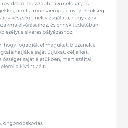
, rövidebb- hosszabb távú célokat, és
gekkel, amit a munkaerőpiac nyújt. Szükség
vagy készségeinek vizsgálata, hogy azok
 szakma elvárásaihoz, és ennek tudatában
 esélyt a sikeres pályázáshoz.
, hogy fogadják el magukat, bízzanak a
alálhatják a saját útjukat, céljaikat,
elősséget saját életükben, mert ezáltal
elérni a kívánt célt.
a, öngondoskodás