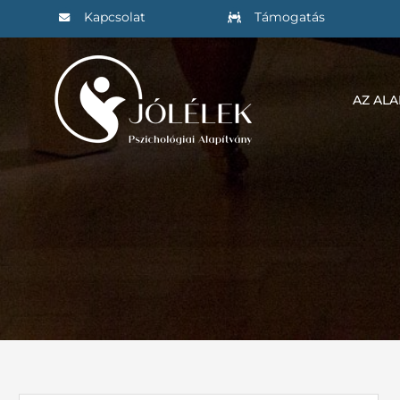
Kihagyás
Kapcsolat
Támogatás
AZ AL