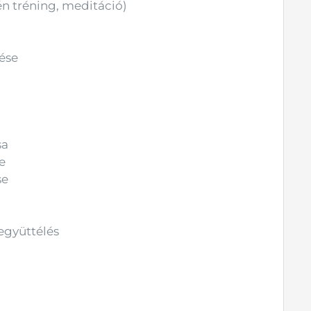
én tréning, meditáció)
tése
sa
se
se
együttélés