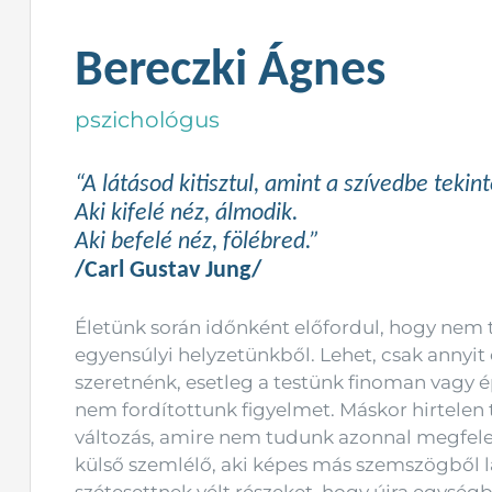
Bereczki Ágnes
pszichológus
“A látásod kitisztul, amint a szívedbe tekint
Aki kifelé néz, álmodik.
Aki befelé néz, fölébred.”
/Carl Gustav Jung/
Életünk során időnként előfordul, hogy nem ta
egyensúlyi helyzetünkből. Lehet, csak anny
szeretnénk, esetleg a testünk finoman vagy 
nem fordítottunk figyelmet. Máskor hirtelen
változás, amire nem tudunk azonnal megfelel
külső szemlélő, aki képes más szemszögből lát