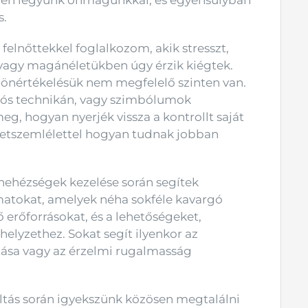
égben legyünk önmagunkkal, és egyensúlyban
s.
felnőttekkel foglalkozom, akik stresszt,
 vagy magánéletükben úgy érzik kiégtek.
 önértékelésük nem megfelelő szinten van.
ciós technikán, vagy szimbólumok
eg, hogyan nyerjék vissza a kontrollt saját
életszemlélettel hogyan tudnak jobban
 nehézségek kezelése során segítek
amatokat, amelyek néha sokféle kavargó
erőforrásokat, és a lehetőségeket,
elyzethez. Sokat segít ilyenkor az
tása vagy az érzelmi rugalmasság
váltás során igyekszünk közösen megtalálni