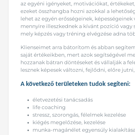
az egyéni igényeket, motivációkat, értékeket
ezeket összhangba hozni azokkal a lehetősé
lehet az egyén erősségeinek, képességeinek 
mennyire illeszkednek a kívánt pozíció vagy
mely képzés vagy tréning elvégzése adna több
Klienseimet arra bátorítom és abban segítem
saját értékeikben, mert azok segítségével megt
hozzanak bátran döntéseket és vállalják a fel
lesznek képesek változni, fejlődni, előre jutni, 
A következő területeken tudok segíteni:
életvezetési tanácsadás
life coaching
stressz, szorongás, félelmek kezelése
kiégés megelőzése, kezelése
munka-magánélet egyensúly kialakítás