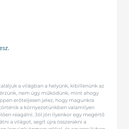
esz.
láljuk a világban a helyünk, kibillenünk az
it érzünk, nem úgy működünk, mint ahogy
éppen erőteljesen jelez, hogy magunkra
 történik a környezetünkben valamilyen
ően reagálni. Jól jön ilyenkor egy megértő
ni a világot, segít újra összerakni a