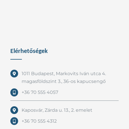
Elérhetőségek
1011 Budapest, Markovits Iván utca 4.
magasföldszint 3., 36-os kapucsengő
+36 70 555 4057
Kaposvár, Zárda u. 13., 2. emelet
+36 70 555 4312