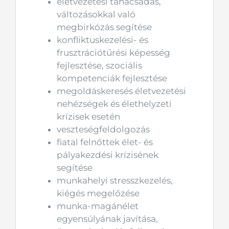
életvezetési tanácsadás,
változásokkal való
megbirkózás segítése
konfliktuskezelési- és
frusztrációtűrési képesség
fejlesztése, szociális
kompetenciák fejlesztése
megoldáskeresés életvezetési
nehézségek és élethelyzeti
krízisek esetén
veszteségfeldolgozás
fiatal felnőttek élet- és
pályakezdési krízisének
segítése
munkahelyi stresszkezelés,
kiégés megelőzése
munka-magánélet
egyensúlyának javítása,