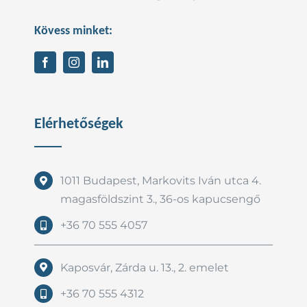
Kövess minket:
Elérhetőségek
1011 Budapest, Markovits Iván utca 4.
magasföldszint 3., 36-os kapucsengő
+36 70 555 4057
Kaposvár, Zárda u. 13., 2. emelet
+36 70 555 4312