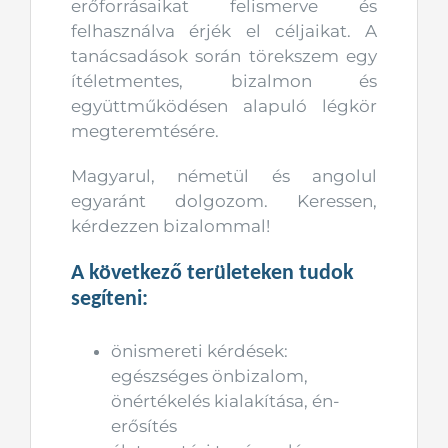
erőforrásaikat felismerve és
felhasználva érjék el céljaikat. A
tanácsadások során törekszem egy
ítéletmentes, bizalmon és
együttműködésen alapuló légkör
megteremtésére.
Magyarul, németül és angolul
egyaránt dolgozom. Keressen,
kérdezzen bizalommal!
A következő területeken tudok
segíteni:
önismereti kérdések:
egészséges önbizalom,
önértékelés kialakítása, én-
erősítés