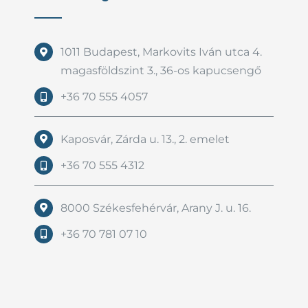
1011 Budapest, Markovits Iván utca 4.
magasföldszint 3., 36-os kapucsengő
+36 70 555 4057
Kaposvár, Zárda u. 13., 2. emelet
+36 70 555 4312
8000 Székesfehérvár, Arany J. u. 16.
+36 70 781 07 10