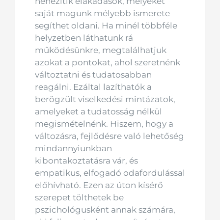
nehezítik elakadások, melyeket
saját magunk mélyebb ismerete
segíthet oldani. Ha minél többféle
helyzetben láthatunk rá
működésünkre, megtalálhatjuk
azokat a pontokat, ahol szeretnénk
változtatni és tudatosabban
reagálni. Ezáltal lazíthatók a
berögzült viselkedési mintázatok,
amelyeket a tudatosság nélkül
megismételnénk. Hiszem, hogy a
változásra, fejlődésre való lehetőség
mindannyiunkban
kibontakoztatásra vár, és
empatikus, elfogadó odafordulással
előhívható. Ezen az úton kísérő
szerepet tölthetek be
pszichológusként annak számára,