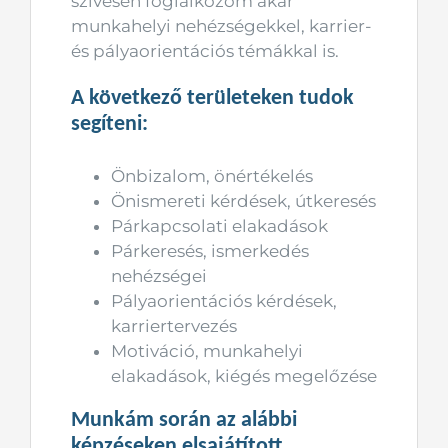
szívesen foglalkozom akár
munkahelyi nehézségekkel, karrier-
és pályaorientációs témákkal is.
A következő területeken tudok
segíteni:
Önbizalom, önértékelés
Önismereti kérdések, útkeresés
Párkapcsolati elakadások
Párkeresés, ismerkedés
nehézségei
Pályaorientációs kérdések,
karriertervezés
Motiváció, munkahelyi
elakadások, kiégés megelőzése
Munkám során az alábbi
képzéseken elsajátított