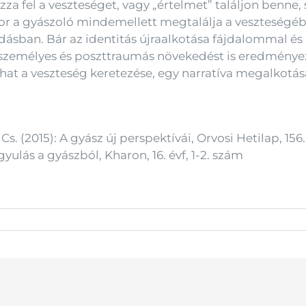
ázza fel a veszteséget, vagy „értelmet” találjon benne
zor a gyászoló mindemellett megtalálja a veszteségébe
dásban. Bár az identitás újraalkotása fájdalommal é
nt személyes és poszttraumás növekedést is eredmény
lhat a veszteség keretezése, egy narratíva megalkotá
s. (2015): A gyász új perspektívái, Orvosi Hetilap, 156.
yulás a gyászból, Kharon, 16. évf, 1-2. szám