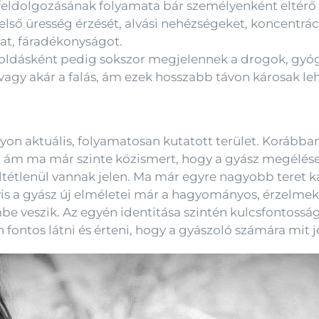
 a feldolgozásának folyamata bár személyenként eltérő
lső üresség érzését, alvási nehézségeket, koncentrác
t, fáradékonyságot.
oldásként pedig sokszor megjelennek a drogok, gyó
 vagy akár a falás, ám ezek hosszabb távon károsak le
n aktuális, folyamatosan kutatott terület. Korábban
, ám ma már szinte közismert, hogy a gyász megélése
eltétlenül vannak jelen. Ma már egyre nagyobb teret 
is a gyász új elméletei már a hagyományos, érzelmekr
be veszik. Az egyén identitása szintén kulcsfontosság
fontos látni és érteni, hogy a gyászoló számára mit jel