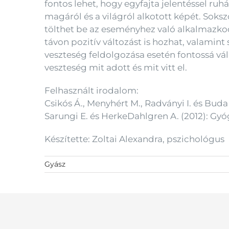
fontos lehet, hogy egyfajta jelentéssel ruh
magáról és a világról alkotott képét. Soks
tölthet be az eseményhez való alkalmazko
távon pozitív változást is hozhat, valami
veszteség feldolgozása esetén fontossá vá
veszteség mit adott és mit vitt el.
Felhasznált irodalom:
Csikós Á., Menyhért M., Radványi I. és Buda C
Sarungi E. és HerkeDahlgren A. (2012): Gyóg
Készítette: Zoltai Alexandra, pszichológus
Gyász