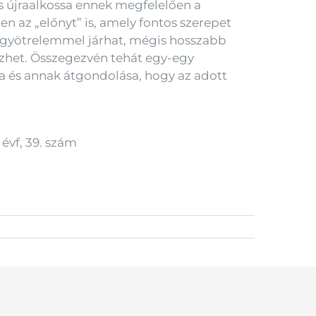
, s újraalkossa ennek megfelelően a
n az „előnyt” is, amely fontos szerepet
s gyötrelemmel járhat, mégis hosszabb
ezhet. Összegezvén tehát egy-egy
sa és annak átgondolása, hogy az adott
 évf, 39. szám