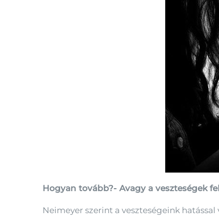
Hogyan tovább?- Avagy a veszteségek fe
Neimeyer szerint a veszteségeink hatással v