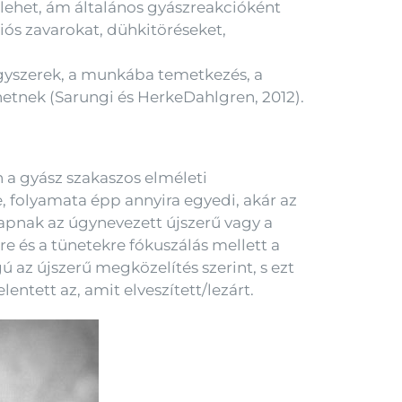
 lehet, ám általános gyászreakcióként
iós zavarokat, dühkitöréseket,
gyszerek, a munkába temetkezés, a
hetnek (Sarungi és HerkeDahlgren, 2012).
 a gyász szakaszos elméleti
, folyamata épp annyira egyedi, akár az
kapnak az úgynevezett újszerű vagy a
e és a tünetekre fókuszálás mellett a
ú az újszerű megközelítés szerint, s ezt
entett az, amit elveszített/lezárt.