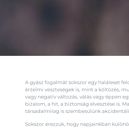
A gyász fogalmát sokszor egy haláleset fe
érzelmi veszteségek is, mint a költözés, 
vagy negatív változás, válás vagy éppen e
bizalom, a hit, a biztonság elvesztése is.
társadalmilag is szembesülünk akcidentális
Sokszor érezzük, hogy napjainkban különös