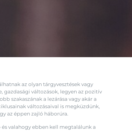
álhatnak az olyan tárgyvesztések vagy
, gazdasági változások, legyen az pozitív
yobb szakaszának a lezárása vagy akár a
ciklusainak változásaival is megküzdünk,
agy az éppen zajló háborúra.
ó és valahogy ebben kell megtalálunk a