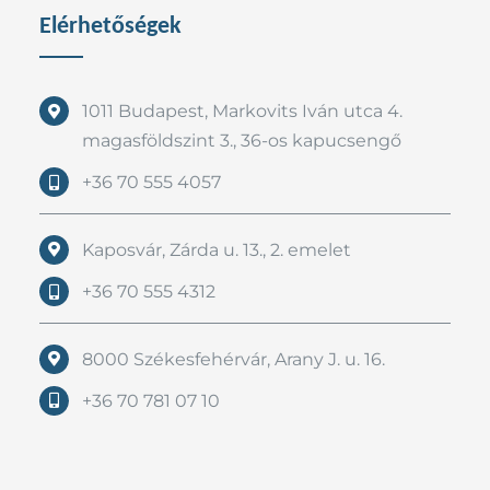
Elérhetőségek
1011 Budapest, Markovits Iván utca 4.
magasföldszint 3., 36-os kapucsengő
+36 70 555 4057
Kaposvár, Zárda u. 13., 2. emelet
+36 70 555 4312
8000 Székesfehérvár, Arany J. u. 16.
+36 70 781 07 10