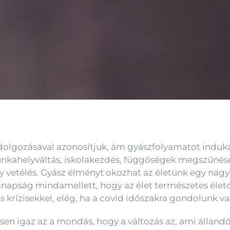
ldolgozásával azonosítjuk, ám gyászfolyamatot induk
munkahelyváltás, iskolakezdés, függőségek megszűnése
gy vetélés. Gyász élményt okozhat az életünk egy nag
 Manapság mindamellett, hogy az élet természetes élet
 krízisekkel, elég, ha a covid időszakra gondolunk v
en igaz az a mondás, hogy a változás az, ami álland