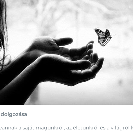
ldolgozása
annak a saját magunkról, az életünkről és a világról 