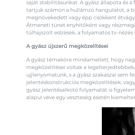
saját stabilitásunkat. A gyász állapota és
tartjuk számon a hullámzó hangulatot, a be
megnövekedett vagy épp csökkent étvágya
Átmeneti tünet enyhítőként vagy részmeg
túlhajszolt edzések, a folyamatos tv-nézés
A gyász újszerű megközelítései
A gyász témaköre mindamellett, hogy nagyo
megközelítései voltak a legelterjedtebbek
ujjlenyomatunk, s a gyász szakaszai sem f
jelentéskonstrukciós megközelítések, vagy
gyász jelentésalkotó folyamatát is figyelem
alapul véve egy veszteség esetén kiemelten 