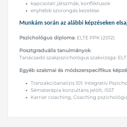
kapcsolati játszmák, konfliktusok
enyhébb szorongás kezelése
Munkám során az alábbi képzéseken elsa
Pszichológus diploma
: ELTE PPK (2012)
Posztgraduális tanulmányok
:
Tanácsadó szakpszichológus szakvizsga: ELT
Egyéb szakmai és módszerspecifikus képzé
Tranzakcióanalízis 101: Integratív Pszich
Sématerápia konzultáns jelölt, ISST
Karrier coaching, Coaching pszichológi