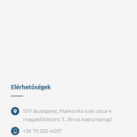
Elérhetőségek
1011 Budapest, Markovits Iván utca 4.
magasföldszint 3., 36-os kapucsengő
+36 70 555 4057