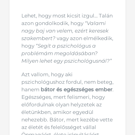
Lehet, hogy most kicsit izgul… Talán
azon gondolkodik, hogy
“Valami
nagy baj van velem, ezért keresek
szakembert?
vagy azon elmélkedik,
hogy
“Segít a pszichológus a
problémám megoldásában?
Milyen lehet egy pszichológusnál?”
Azt vallom, hogy aki
pszichológushoz fordul, nem beteg,
hanem
bátor és egészséges ember
.
Egészséges, mert felismeri, hogy
előfordulnak olyan helyzetek az
életünkben, amikor egyedül
nehezebb. Bátor, mert kezébe vette
az életét és felelősséget vállal
Önmagáért, élete irányításáért.