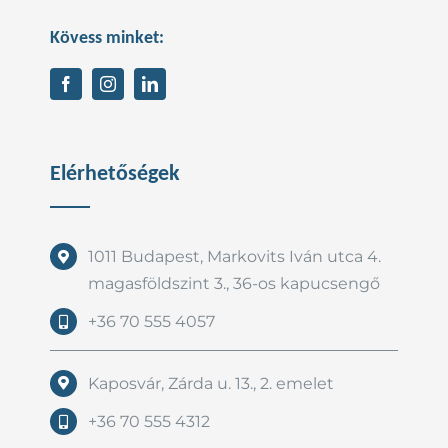
Kövess minket:
Elérhetőségek
1011 Budapest, Markovits Iván utca 4.
magasföldszint 3., 36-os kapucsengő
+36 70 555 4057
Kaposvár, Zárda u. 13., 2. emelet
+36 70 555 4312