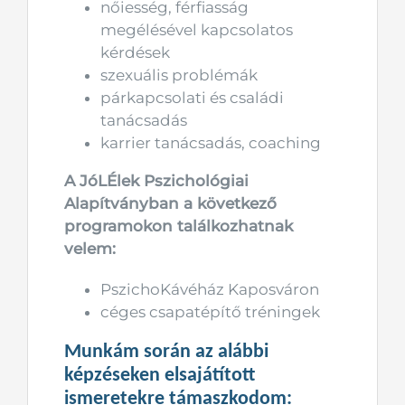
nőiesség, férfiasság
megélésével kapcsolatos
kérdések
szexuális problémák
párkapcsolati és családi
tanácsadás
karrier tanácsadás, coaching
A JóLÉlek Pszichológiai
Alapítványban a következő
programokon találkozhatnak
velem:
PszichoKávéház Kaposváron
céges csapatépítő tréningek
Munkám során az alábbi
képzéseken elsajátított
ismeretekre támaszkodom: