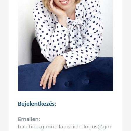
Bejelentkezés:
Emailen:
balatinczgabriella.pszichologus@gm