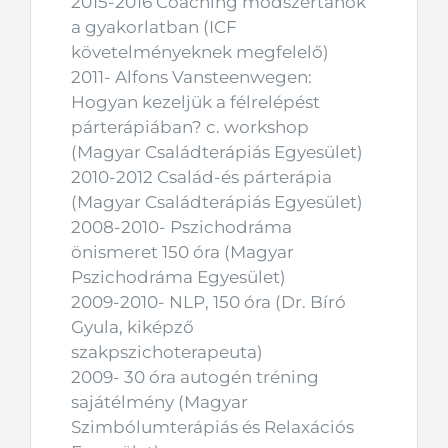
2015-2016 Coaching módszertanok
a gyakorlatban (ICF
követelményeknek megfelelő)
2011- Alfons Vansteenwegen:
Hogyan kezeljük a félrelépést
párterápiában? c. workshop
(Magyar Családterápiás Egyesület)
2010-2012 Család-és párterápia
(Magyar Családterápiás Egyesület)
2008-2010- Pszichodráma
önismeret 150 óra (Magyar
Pszichodráma Egyesület)
2009-2010- NLP, 150 óra (Dr. Bíró
Gyula, kiképző
szakpszichoterapeuta)
2009- 30 óra autogén tréning
sajátélmény (Magyar
Szimbólumterápiás és Relaxációs