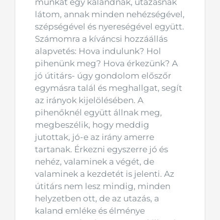
munkát egy kalandnak, utazásnak
látom, annak minden nehézségével,
szépségével és nyereségével együtt.
Számomra a kíváncsi hozzáállás
alapvetés: Hova indulunk? Hol
pihenünk meg? Hova érkezünk? A
jó útitárs- úgy gondolom előszőr
egymásra talál és meghallgat, segít
az irányok kijelölésében. A
pihenőknél együtt állnak meg,
megbeszélik, hogy meddig
jutottak, jó-e az irány amerre
tartanak. Érkezni egyszerre jó és
nehéz, valaminek a végét, de
valaminek a kezdetét is jelenti. Az
útitárs nem lesz mindig, minden
helyzetben ott, de az utazás, a
kaland emléke és élménye