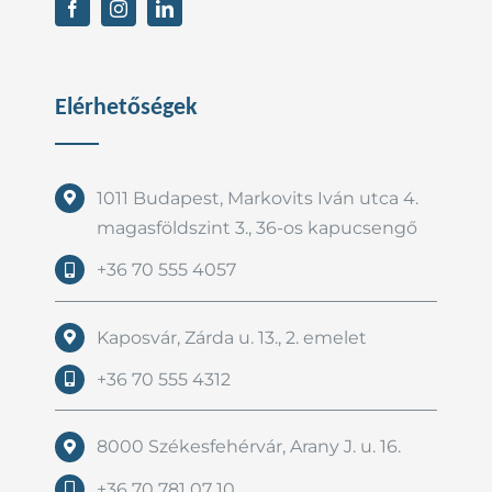
Elérhetőségek
1011 Budapest, Markovits Iván utca 4.
magasföldszint 3., 36-os kapucsengő
+36 70 555 4057
Kaposvár, Zárda u. 13., 2. emelet
+36 70 555 4312
8000 Székesfehérvár, Arany J. u. 16.
+36 70 781 07 10