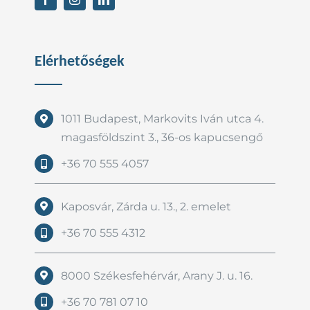
Elérhetőségek
1011 Budapest, Markovits Iván utca 4.
magasföldszint 3., 36-os kapucsengő
+36 70 555 4057
Kaposvár, Zárda u. 13., 2. emelet
+36 70 555 4312
8000 Székesfehérvár, Arany J. u. 16.
+36 70 781 07 10