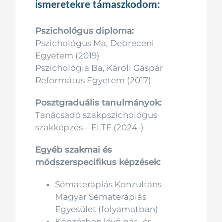
ismeretekre támaszkodom:
Pszichológus diploma:
Pszichológus Ma, Debreceni
Egyetem (2019)
Pszichológia Ba, Károli Gáspár
Református Egyetem (2017)
Posztgraduális tanulmányok:
Tanácsadó szakpszichológus
szakképzés – ELTE (2024-)
Egyéb szakmai és
módszerspecifikus képzések:
Sématerápiás Konzultáns –
Magyar Sématerápiás
Egyesület (folyamatban)
Képzésben lévő pár- és