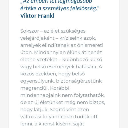
„Az emberi lét legmagasabb
értéke a személyes felelősség.”
Viktor Frankl
Sokszor – az élet szükséges
velejárójaként – kríziseink azok,
amelyek elindítanak az önismereti
úton. Mindannyian élünk át nehéz
élethelyzeteket – különböző külső
vagy belső események hatására. A
közös ezekben, hogy belső
egyensúlyunk, biztonságérzetünk
megrendül. Korábbi
mindennapjaink nem folytathatók,
de az új életünket még nem biztos,
hogy látjuk. Segítőként ezen
változási folyamatban tudok ott
lenni, a klienst kísérni saját