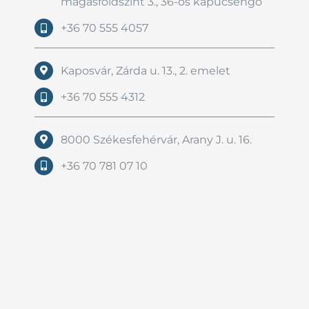
magasföldszint 3., 36-os kapucsengő
+36 70 555 4057
Kaposvár, Zárda u. 13., 2. emelet
+36 70 555 4312
8000 Székesfehérvár, Arany J. u. 16.
+36 70 781 07 10