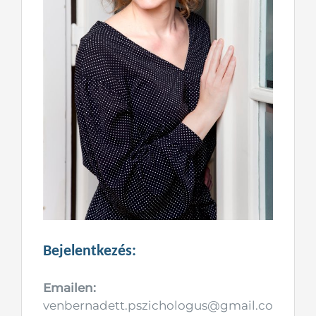
Bejelentkezés:
Emailen:
venbernadett.pszichologus@gmail.co