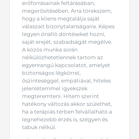
erőforrásainak feltárásában,
megerősítésében. Arra törekszem,
hogy a kliens megtalálja saját
válaszait bizonytalanságaira. Képes
legyen önálló döntéseket hozni,
saját erejét, szabadságát megélve.
A közös munka során
nélkülözhetetlennek tartom az
egyenrangú kapcsolatot, amelyet
biztonságos légkörrel,
őszinteséggel, empátiával, hiteles
jelenlétemmel igyekszek
megteremteni. Hitem szerint
hatékony változás akkor születhet,
ha a terápiás térben felvállalható a
legnehezebb érzés is, szégyen és
tabuk nélkül.