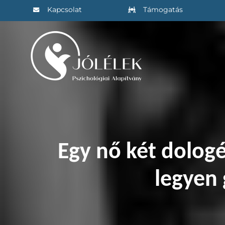
Kihagyás
Kapcsolat
Támogatás
Egy nő két dologé
legyen 