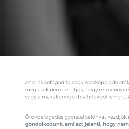
Az örökbefogadás, vagy másképp adoptálás
még csak nem is sejtjük, hogy ez mennyire
vagy a ma is keringő (tév)hitekből ismertü
Örökbefogadás gyorstalpalónkat kezdjük 
gondolkodunk,
ami azt jelenti, hogy ne