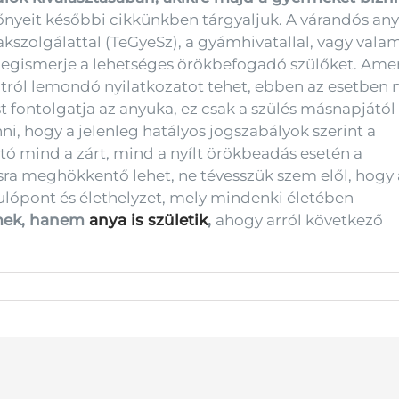
őnyeit későbbi cikkünkben tárgyaljuk. A várandós an
akszolgálattal (TeGyeSz), a gyámhivatallal, vagy va
gy megismerje a lehetséges örökbefogadó szülőket. A
tról lemondó nyilatkozatot tehet, ebben az esetbe
 fontolgatja az anyuka, ez csak a szülés másnapjától
i, hogy a jelenleg hatályos jogszabályok szerint a
tó mind a zárt, mind a nyílt örökbeadás esetén a
ásra meghökkentő lehet, ne tévesszük szem elől, hogy 
ulópont és élethelyzet, mely mindenki életében
rmek, hanem
anya is születik
,
ahogy arról következő