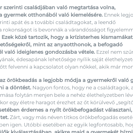
r szerinti családjában való megtartása volna,
a gyermek otthonából való kiemelésére.
Ennek legj
rinti apát és a további családtagokat, a leendő
 a rokonságot is bevonnák a várandósságot figyelem
.
Ezek közé tartozik, hogy a krízisterhes kismamákat
ehetőségekről, mint az anyaotthonok, a befogadó
l való ideiglenes gondozásba vétele.
Ezzel nem szű
nyának, édesapának lehetősége nyílik saját élethelyze
lőtt felvenni a kapcsolatot olyan nőkkel, akik már mo
z örökbeadás a legjobb módja a gyermekről való g
i a döntést.
Nagyon fontos, hogy ne a családtagok, a
mása folytán menjen bele a nehéz élethelyzetben lé
or egy életre haragot érezhet az őt körülvevő „segítő
setében érdemes a nyílt örökbefogadást választani,
tet.
Zárt, vagy más néven titkos örökbefogadás eseté
ében igen. Utóbbi esetében az egyik legfontosabb, h
lők kiválasztásában, akikre majd a gyermekét bízni 