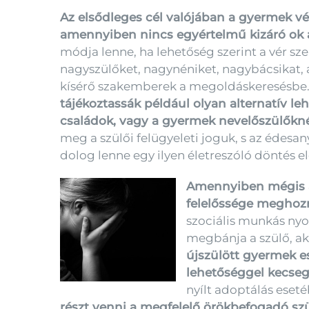
Az elsődleges cél valójában a gyermek vé
amennyiben nincs egyértelmű kizáró ok 
módja lenne, ha lehetőség szerint a vér sze
nagyszülőket, nagynéniket, nagybácsikat,
kísérő szakemberek a megoldáskeresésbe
tájékoztassák például olyan alternatív l
családok, vagy a gyermek nevelőszülőkné
meg a szülői felügyeleti joguk, s az édesa
dolog lenne egy ilyen életreszóló döntés e
Amennyiben mégis a
felelőssége meghozn
szociális munkás nyo
megbánja a szülő, akk
újszülött gyermek e
lehetőséggel kecseg
nyílt adoptálás eset
részt venni a megfelelő örökbefogadó szü