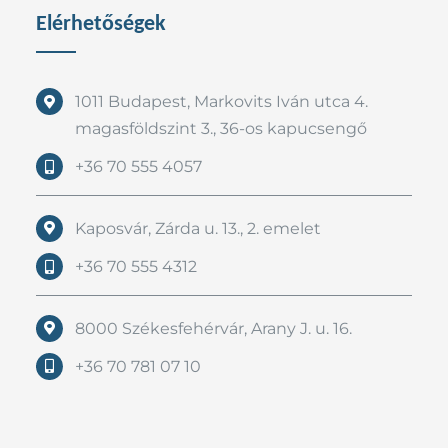
Elérhetőségek
1011 Budapest, Markovits Iván utca 4.
magasföldszint 3., 36-os kapucsengő
+36 70 555 4057
Kaposvár, Zárda u. 13., 2. emelet
+36 70 555 4312
8000 Székesfehérvár, Arany J. u. 16.
+36 70 781 07 10