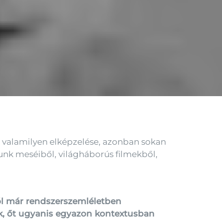
 valamilyen elképzelése, azonban sokan
unk meséiből, világháborús filmekből,
ól már rendszerszemléletben
k, őt ugyanis egyazon kontextusban