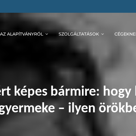
AZ ALAPÍTVÁNYRÓL
SZOLGÁLTATÁSOK
CÉGEKNE
rt képes bármire: hogy
gyermeke – ilyen örökbe