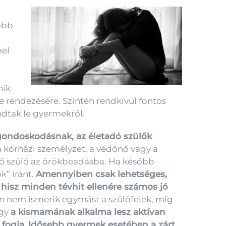
obb
mel
nik
te rendezésére. Szintén rendkívül fontos
ndtak le gyermekről.
ondoskodásnak, az életadó szülők
 kórházi személyzet, a védőnő vagy a
vő szülő az örökbeadásba. Ha később
k” iránt.
Amennyiben csak lehetséges,
 hisz minden tévhit ellenére számos jó
n nem ismerik egymást a szülőfelek, míg
ogy
a kismamának alkalma lesz aktívan
fogja.
Idősebb gyermek esetében a zárt