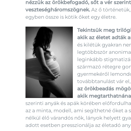
nézzük az örökbefogadó, sőt a vér szerin
veszteségháromszögnek.
Az ő történetük
egyben össze is kötik őket egy életre.
Tekintsük meg trilógi
akik az életet adták
és kilétük gyakran ne
legtöbbször anonimak,
leginkább stigmatizál
származó rétegre gon
gyermekéről lemondó a
továbbtanulást vár el
az örökbeadás mögött 
akik megtarthatnának
szerinti anyák és apák körében előfordulha
az a minta, modell, ami segíthetné őket a
nélkül élő várandós nők, lányok helyett gya
adott esetben presszionálja az életadó an