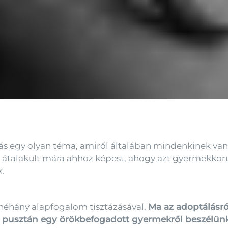
 egy olyan téma, amiről általában mindenkinek van
 átalakult mára ahhoz képest, ahogy azt gyermekkor
k.
néhány alapfogalom tisztázásával.
Ma az adoptálásr
m pusztán egy örökbefogadott gyermekről beszélün