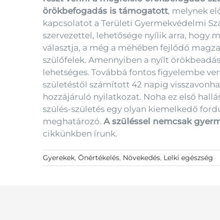
örökbefogadás is támogatott
, melynek el
kapcsolatot a Területi Gyermekvédelmi Sz
szervezettel, lehetősége nyílik arra, ho
választja, a még a méhében fejlődő magza
szülőfelek. Amennyiben a nyílt örökbeadást
lehetséges. Továbbá fontos figyelembe venn
születéstől számított 42 napig visszavonha
hozzájáruló nyilatkozat. Noha ez első hall
szülés-születés egy olyan kiemelkedő ford
meghatározó.
A szüléssel nemcsak gye
cikkünkben írunk.
Gyerekek
,
Önértékelés
,
Növekedés
,
Lelki egészség