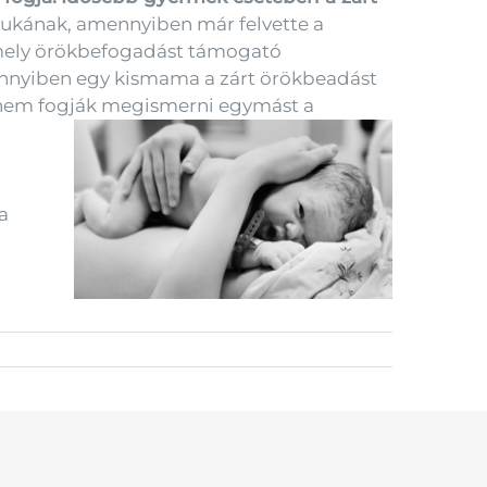
yukának, amennyiben már felvette a
lamely örökbefogadást támogató
mennyiben egy kismama a zárt örökbeadást
n nem fogják megismerni egymást a
a