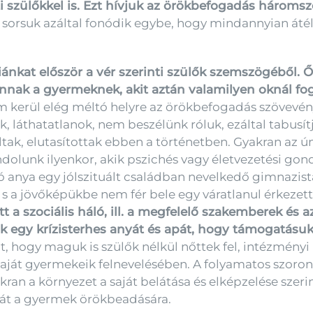
ti szülőkkel is. Ezt hívjuk az örökbefogadás három
, sorsuk azáltal fonódik egybe, hogy mindannyian áté
ánkat először a vér szerinti szülők szemszögéből. Ők
 annak a gyermeknek, akit aztán valamilyen oknál fo
m kerül elég méltó helyre az örökbefogadás szövevény
 láthatatlanok, nem beszélünk róluk, ezáltal tabusít
tak, elutasítottak ebben a történetben. Gyakran az ú
dolunk ilyenkor, akik pszichés vagy életvezetési go
nya egy jólszituált családban nevelkedő gimnazista l
, s a jövőképükbe nem fér bele egy váratlanul érkezet
a szociális háló, ill. a megfelelő szakemberek és a
 egy krízisterhes anyát és apát, hogy támogatásu
t, hogy maguk is szülők nélkül nőttek fel, intézmény
 saját gyermekeik felnevelésében. A folyamatos szor
kran a környezet a saját belátása és elképzelése szerin
yát a gyermek örökbeadására.