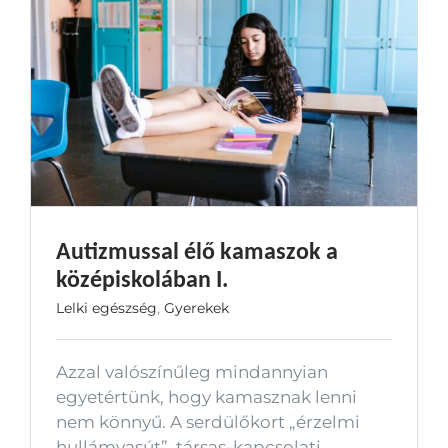
Autizmussal élő kamaszok a
középiskolában I.
Lelki egészség
,
Gyerekek
Azzal valószínűleg mindannyian
egyetértünk, hogy kamasznak lenni
nem könnyű. A serdülőkort „érzelmi
hullámvasút”, társas-kapcsolati