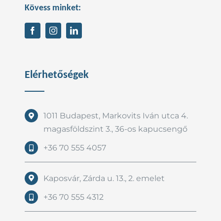
Kövess minket:
Elérhetőségek
1011 Budapest, Markovits Iván utca 4.
magasföldszint 3., 36-os kapucsengő
+36 70 555 4057
Kaposvár, Zárda u. 13., 2. emelet
+36 70 555 4312