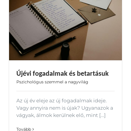
Újévi fogadalmak és betartásuk
Pszichológus szemmel a nagyvilág
Az új év eleje az új fogadalmak ideje.
Vagy annyira nem is újak? Ugyanazok a
vágyak, álmok kerülnek elő, mint [...]
Tovább