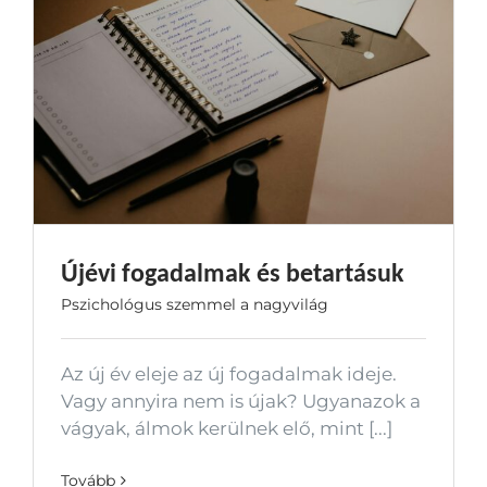
Újévi fogadalmak és betartásuk
Pszichológus szemmel a nagyvilág
Az új év eleje az új fogadalmak ideje.
Vagy annyira nem is újak? Ugyanazok a
vágyak, álmok kerülnek elő, mint [...]
Tovább