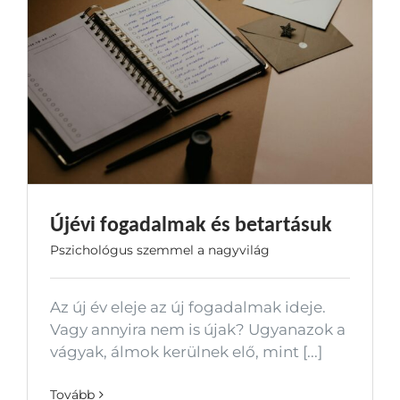
Újévi fogadalmak és betartásuk
Pszichológus szemmel a nagyvilág
Az új év eleje az új fogadalmak ideje.
Vagy annyira nem is újak? Ugyanazok a
vágyak, álmok kerülnek elő, mint [...]
Tovább