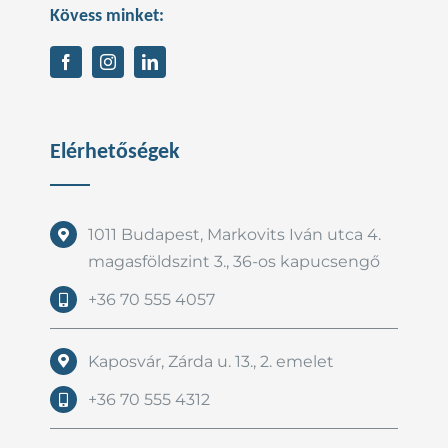
Kövess minket:
Elérhetőségek
1011 Budapest, Markovits Iván utca 4.
magasföldszint 3., 36-os kapucsengő
+36 70 555 4057
Kaposvár, Zárda u. 13., 2. emelet
+36 70 555 4312