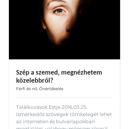
Szép a szemed, megnézhetem
közelebbről?
Férfi és nő
,
Önértékelés
Találkozások Estje 2016.03.25.
Ismerkedős szövegek tömkelegét lehet
az interneten és bulvárlapokban
megtalálni, valahogy mégsem sikerül