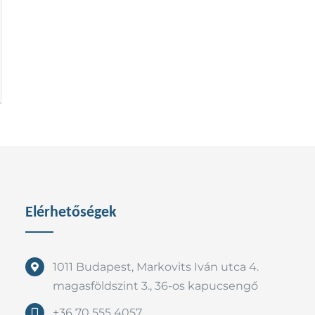
Elérhetőségek
1011 Budapest, Markovits Iván utca 4.
magasföldszint 3., 36-os kapucsengő
+36 70 555 4057