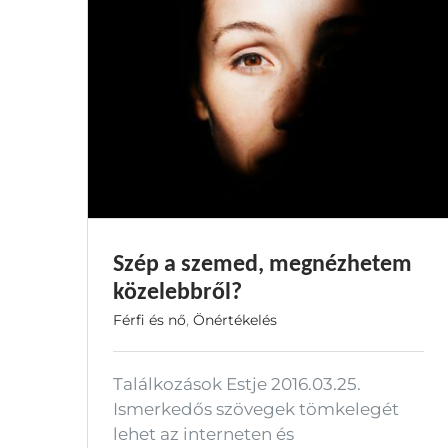
Szép a szemed, megnézhetem
közelebbről?
Férfi és nő
,
Önértékelés
Találkozások Estje 2016.03.25.
Ismerkedős szövegek tömkelegét
lehet az interneten és