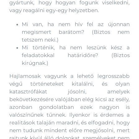
gyártunk, hogy hogyan fogunk viselkedni,
vagy reagálni egy-egy helyzetben.
Mi van, ha nem hív fel az újonnan
megismert barátom? (Biztos nem
tetszem neki.)
Mi történik, ha nem leszünk kész a
feladatokkal határidőre? (Biztos
kirúgnak.)
Hajlamosak vagyunk a lehető legrosszabb
végű történeteket kitalálni, és olyan
katasztrófákat jósolni, amelyek
bekövetkezésére valójában elég kicsi az esély,
azonban gondolatban ezek nagyon is
valószínűnek tűnnek. Ilyenkor is érdemes a
realitások talaján maradni, és elfogadni, hogy
nem tudunk mindent előre megjósolni, mert
rajtunk kívül álló dolgokat, személyeket nem