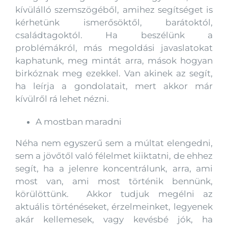
kívülálló szemszögéből, amihez segítséget is
kérhetünk ismerősöktől, barátoktól,
családtagoktól. Ha beszélünk a
problémákról, más megoldási javaslatokat
kaphatunk, meg mintát arra, mások hogyan
birkóznak meg ezekkel. Van akinek az segít,
ha leírja a gondolatait, mert akkor már
kívülről rá lehet nézni.
A mostban maradni
Néha nem egyszerű sem a múltat elengedni,
sem a jövőtől való félelmet kiiktatni, de ehhez
segít, ha a jelenre koncentrálunk, arra, ami
most van, ami most történik bennünk,
körülöttünk. Akkor tudjuk megélni az
aktuális történéseket, érzelmeinket, legyenek
akár kellemesek, vagy kevésbé jók, ha