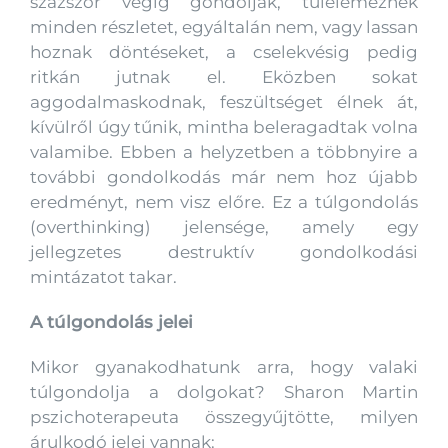
százszor végig gondolják, túlelemeznek
minden részletet, egyáltalán nem, vagy lassan
hoznak döntéseket, a cselekvésig pedig
ritkán jutnak el. Eközben sokat
aggodalmaskodnak, feszültséget élnek át,
kívülről úgy tűnik, mintha beleragadtak volna
valamibe. Ebben a helyzetben a többnyire a
további gondolkodás már nem hoz újabb
eredményt, nem visz előre. Ez a túlgondolás
(overthinking) jelensége, amely egy
jellegzetes destruktív gondolkodási
mintázatot takar.
A túlgondolás jelei
Mikor gyanakodhatunk arra, hogy valaki
túlgondolja a dolgokat? Sharon Martin
pszichoterapeuta összegyűjtötte, milyen
árulkodó jelei vannak: