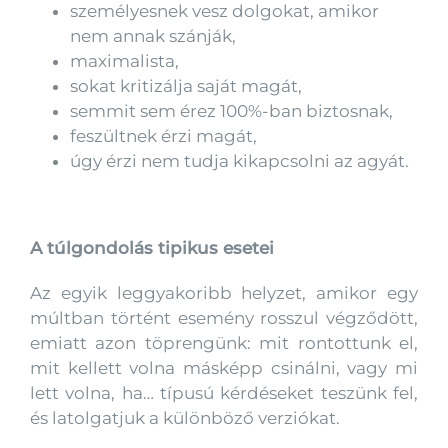
személyesnek vesz dolgokat, amikor
nem annak szánják,
maximalista,
sokat kritizálja saját magát,
semmit sem érez 100%-ban biztosnak,
feszültnek érzi magát,
úgy érzi nem tudja kikapcsolni az agyát.
A túlgondolás tipikus esetei
Az egyik leggyakoribb helyzet, amikor egy
múltban történt esemény rosszul végződött,
emiatt azon töprengünk: mit rontottunk el,
mit kellett volna másképp csinálni, vagy mi
lett volna, ha… típusú kérdéseket teszünk fel,
és latolgatjuk a különböző verziókat.