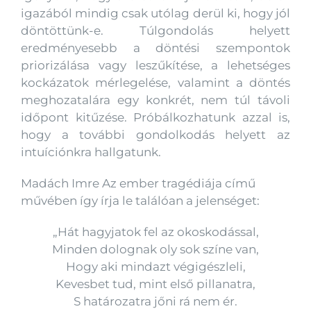
igazából mindig csak utólag derül ki, hogy jól
döntöttünk-e. Túlgondolás helyett
eredményesebb a döntési szempontok
priorizálása vagy leszűkítése, a lehetséges
kockázatok mérlegelése, valamint a döntés
meghozatalára egy konkrét, nem túl távoli
időpont kitűzése. Próbálkozhatunk azzal is,
hogy a további gondolkodás helyett az
intuíciónkra hallgatunk.
Madách Imre Az ember tragédiája című
művében így írja le találóan a jelenséget:
„Hát hagyjatok fel az okoskodással,
Minden dolognak oly sok színe van,
Hogy aki mindazt végigészleli,
Kevesbet tud, mint első pillanatra,
S határozatra jőni rá nem ér.