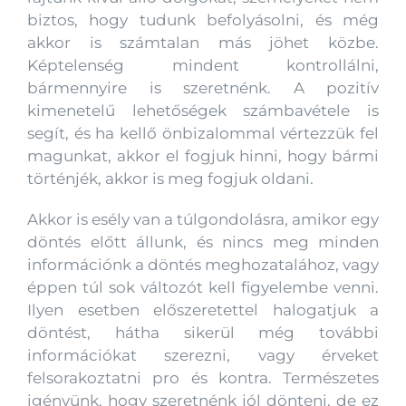
biztos, hogy tudunk befolyásolni, és még
akkor is számtalan más jöhet közbe.
Képtelenség mindent kontrollálni,
bármennyire is szeretnénk. A pozitív
kimenetelű lehetőségek számbavétele is
segít, és ha kellő önbizalommal vértezzük fel
magunkat, akkor el fogjuk hinni, hogy bármi
történjék, akkor is meg fogjuk oldani.
Akkor is esély van a túlgondolásra, amikor egy
döntés előtt állunk, és nincs meg minden
információnk a döntés meghozatalához, vagy
éppen túl sok változót kell figyelembe venni.
Ilyen esetben előszeretettel halogatjuk a
döntést, hátha sikerül még további
információkat szerezni, vagy érveket
felsorakoztatni pro és kontra. Természetes
igényünk, hogy szeretnénk jól dönteni, de ez