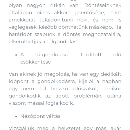
olyan nagyon ritkán van. Döntéseinknek
általában nincs akkora jelentősége, mint
amekkorát tulajdonítunk neki, és nem is
véglegesek, később dönthetünk másképp. Ha
határidőt szabunk a döntés meghozatalára,
elkerülhetjük a túlgondolást.
A túlgondolásra fordított idő
csökkentése
Van akinek jó megoldás, ha van egy dedikált
időpont a gondolkodásra, kijelöl a napban
egy nem túl hosszú időszakot, amikor
gondolkodik az adott problémán, utána
viszont mással foglalkozik.
Nézőpont váltás
Vizsgáljuk meg a helyzetet egy más, akár