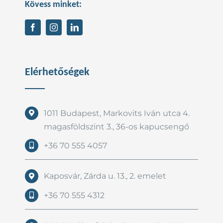
Kövess minket:
Elérhetőségek
1011 Budapest, Markovits Iván utca 4.
magasföldszint 3., 36-os kapucsengő
+36 70 555 4057
Kaposvár, Zárda u. 13., 2. emelet
+36 70 555 4312