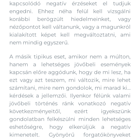
kapcsolódó negatív érzéseket el tudjuk
engedni. Ehhez néha felül kell vizsgálni
korábbi berögzült hiedelmeinket, vagy
nézőpontot kell váltanunk, vagy a magunkról
kialakított képet kell megváltoztatni, ami
nem mindig egyszerű.
A másik tipikus eset, amikor nem a múlton,
hanem a lehetséges jövőbeli események
kapcsán előre aggódunk, hogy de mi lesz, ha
ezt vagy azt teszem, mi változik, mire lehet
számítani, mire nem gondolok, mi marad ki…
kérdések a jellemzői. Ilyenkor félünk valami
jövőbeli történés ránk vonatkozó negatív
következményeitől, ezért igyekszünk
gondolatban felkészülni minden lehetséges
eshetőségre, hogy elkerüljük a negatív
kimenetelt. Gyönyörű forgatókönyveket