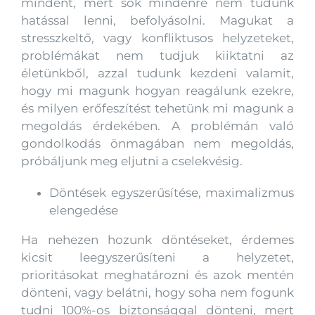
mindent, mert sok mindenre nem tudunk
hatással lenni, befolyásolni. Magukat a
stresszkeltő, vagy konfliktusos helyzeteket,
problémákat nem tudjuk kiiktatni az
életünkből, azzal tudunk kezdeni valamit,
hogy mi magunk hogyan reagálunk ezekre,
és milyen erőfeszítést tehetünk mi magunk a
megoldás érdekében. A problémán való
gondolkodás önmagában nem megoldás,
próbáljunk meg eljutni a cselekvésig.
Döntések egyszerűsítése, maximalizmus
elengedése
Ha nehezen hozunk döntéseket, érdemes
kicsit leegyszerűsíteni a helyzetet,
prioritásokat meghatározni és azok mentén
dönteni, vagy belátni, hogy soha nem fogunk
tudni 100%-os biztonsággal dönteni, mert