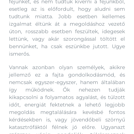
fejünket, és nem tudtuk kiverni a fejünkből,
esetleg az is előfordult, hogy aludni sem
tudtunk miatta. Jobb esetben kellemes
izgalmat éltünk át a megoldáshoz vezető
úton, rosszabb esetben feszültek, idegesek
lettünk, vagy akár szorongással töltött el
bennünket, ha csak eszünkbe jutott. Ugye
ismerős.
Vannak azonban olyan személyek, akikre
jellemző ez a fajta gondolkodásmód, és
nemcsak egyszer-egyszer, hanem általában
így működnek. Ők nehezen tudják
kikapcsolni a folyamatos agyalást, és túlzott
időt, energiát fektetnek a lehető legjobb
megoldás megtalálására kevésbé fontos
kérdésekben is, vagy jövendőbeli szörnyű
katasztrófáktól félnek jó előre. Ugyanazt