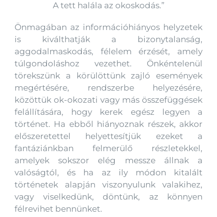
A tett halála az okoskodás.”
Önmagában az információhiányos helyzetek
is kiválthatják a bizonytalanság,
aggodalmaskodás, félelem érzését, amely
túlgondoláshoz vezethet. Önkéntelenül
törekszünk a körülöttünk zajló események
megértésére, rendszerbe helyezésére,
közöttük ok-okozati vagy más összefüggések
felállítására, hogy kerek egész legyen a
történet. Ha ebből hiányoznak részek, akkor
előszeretettel helyettesítjük ezeket a
fantáziánkban felmerülő részletekkel,
amelyek sokszor elég messze állnak a
valóságtól, és ha az ily módon kitalált
történetek alapján viszonyulunk valakihez,
vagy viselkedünk, döntünk, az könnyen
félrevihet bennünket.