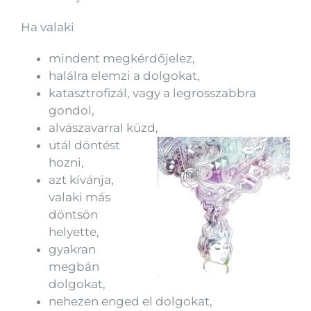
Ha valaki
mindent megkérdőjelez,
halálra elemzi a dolgokat,
katasztrofizál, vagy a legrosszabbra
gondol,
alvászavarral küzd,
utál döntést
hozni,
azt kívánja,
valaki más
döntsön
helyette,
gyakran
megbán
dolgokat,
nehezen enged el dolgokat,