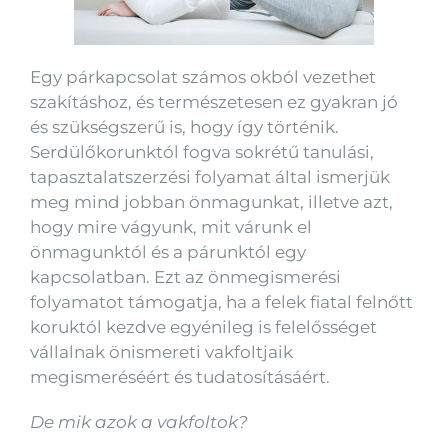
Egy párkapcsolat számos okból vezethet
szakításhoz, és természetesen ez gyakran jó
és szükségszerű is, hogy így történik.
Serdülőkorunktól fogva sokrétű tanulási,
tapasztalatszerzési folyamat által ismerjük
meg mind jobban önmagunkat, illetve azt,
hogy mire vágyunk, mit várunk el
önmagunktól és a párunktól egy
kapcsolatban. Ezt az önmegismerési
folyamatot támogatja, ha a felek fiatal felnőtt
koruktól kezdve egyénileg is felelősséget
vállalnak önismereti vakfoltjaik
megismeréséért és tudatosításáért.
De mik azok a vakfoltok?