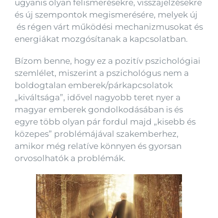
ugyanis olyan felismerésekre, visszajelzésekre
és új szempontok megismerésére, melyek új
és régen várt működési mechanizmusokat és
energiákat mozgósítanak a kapcsolatban.
Bízom benne, hogy ez a pozitív pszichológiai
szemlélet, miszerint a pszichológus nem a
boldogtalan emberek/párkapcsolatok
„kiváltsága”, idővel nagyobb teret nyer a
magyar emberek gondolkodásában is és
egyre több olyan pár fordul majd „kisebb és
közepes” problémájával szakemberhez,
amikor még relatíve könnyen és gyorsan
orvosolhatók a problémák.