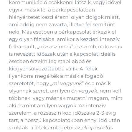
kommunikáció csökkenni látszik, vagy idővel
egyik-másik fél a párkapcsolatban
hiányérzetet kezd érezni olyan dolgok miatt,
ami addig nem zavarta, illetve fel sem tűnt
neki. Más esetben a párkapcsolat érkezik el
egy olyan fázisába, amikor a kezdeti intenzív,
felhangolt, „rózsaszínnek” és szimbiotikusnak
is nevezett időszak után a kapcsolat ideális
esetben érzelmileg stabilabbá és
kiegyensúlyozottabbá válik. A felek
ilyenkorra megélték a másik elfogadó
szeretetét, hogy „
mi vagyunk
” és a másik
olyannak szeret, amilyen
én vagyok
, nem kell
többnek, vagy másnak mutatni magam, mint
aki és mint amilyen vagyok. Az intenzív
szerelem, a rózsaszín köd időszaka 2-3 évig
tart, a hosszú kapcsolatokban ennyi idő után
szokták a felek emlegetni az
ellaposodá
s