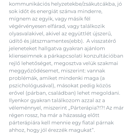
kommunikációs helyzetekbe/zsákutcákba, jó
sok időt és energiát szánva minderre,
mígnem az egyik, vagy másik fél
végérvényesen elfárad, vagy találkozik
olyasvalakivel, akivel az együttlét újszerű,
üdítő és játszmamentes(ebb). A visszatérő
jeleneteket hallgatva gyakran ajánlom
klienseimnek a párkapcsolati konzultációban
rejlő lehetőséget, megosztva velük szakmai
meggyőződésemet, miszerint: vannak
problémák, amiket mindenki maga (a
pszichológusával), másokat pedig közös
erővel (párban, családban) lehet megoldani.
Ilyenkor gyakran találkozom azzal az a
véleménnyel, miszerint „Párterápia?!?! Az már
régen rossz, ha már a házasság előtt
párterápiára kell mennie egy fiatal párnak
ahhoz, hogy jól érezzék magukat”.