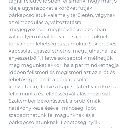
tagjai relatíve időben felismerik, hogy már jó
ideje ugyanazokat a köröket futják
párkapcsolatuk valamely területén, vágynak
az elmozdulásra, változtatásra,
megegyezésre, megbékélésre, azonban
valamilyen oknál fogva ez saját erejüknél
fogva nem lehetséges számukra. Sok értékes
kapcsolat újjászülethetne, megújulhatna „az
enyészetből”, illetve sok sebtől kímélhetjük
meg magunkat akkor, ha a pár mindkét tagja
időben felismeri és megismeri azt az erőt és
lehetőséget, amit a párkapcsolati
konzultáció, illetve a kapcsolatért való közös
lelki munka és felelősségvállalás mozgósít.
Szakember bevonásával, a problémák
hatékony kezelésével minőségi időt
szabadíthatunk fel magunknak és a
párkapcsolatunknak. Lehetőség nyílik