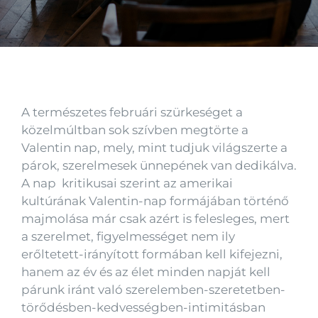
Kapcsolat
A természetes februári szürkeséget a
közelmúltban sok szívben megtörte a
Valentin nap, mely, mint tudjuk világszerte a
párok, szerelmesek ünnepének van dedikálva.
A nap kritikusai szerint az amerikai
kultúrának Valentin-nap formájában történő
majmolása már csak azért is felesleges, mert
a szerelmet, figyelmességet nem ily
erőltetett-irányított formában kell kifejezni,
hanem az év és az élet minden napját kell
párunk iránt való szerelemben-szeretetben-
törődésben-kedvességben-intimitásban