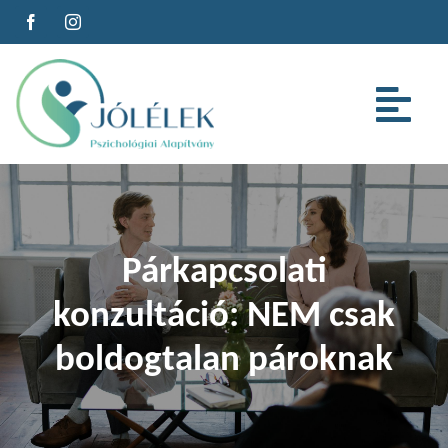
Kihagyás
Tog
Nav
Az alapítványról
Szolgáltatások
Párkapcsolati
konzultáció: NEM csak
Cégeknek
boldogtalan pároknak
Oktatás
Cikkeink