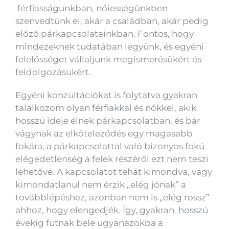
férfiasságunkban, nőiességünkben
szenvedtünk el, akár a családban, akár pedig
előző párkapcsolatainkban. Fontos, hogy
mindezeknek tudatában legyünk, és egyéni
felelősséget vállaljunk megismerésükért és
feldolgozásukért.
Egyéni konzultációkat is folytatva gyakran
találkozom olyan férfiakkal és nőkkel, akik
hosszú ideje élnek párkapcsolatban, és bár
vágynak az elköteleződés egy magasabb
fokára, a párkapcsolattal való bizonyos fokú
elégedetlenség a felek részéről ezt nem teszi
lehetővé. A kapcsolatot tehát kimondva, vagy
kimondatlanul nem érzik „elég jónak” a
továbblépéshez, azonban nem is „elég rossz”
ahhoz, hogy elengedjék. Így, gyakran hosszú
évekig futnak bele ugyanazokba a