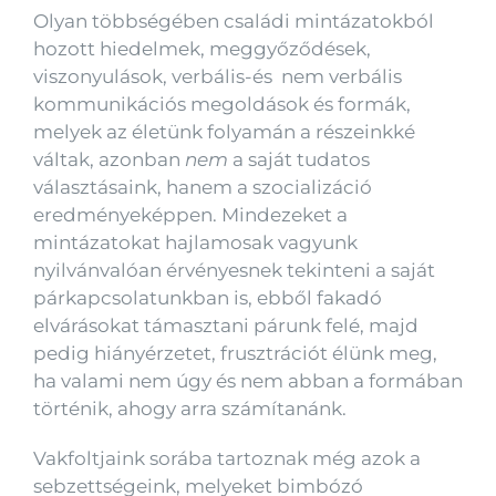
Olyan többségében családi mintázatokból
hozott hiedelmek, meggyőződések,
viszonyulások, verbális-és nem verbális
kommunikációs megoldások és formák,
melyek az életünk folyamán a részeinkké
váltak, azonban
nem
a saját tudatos
választásaink, hanem a szocializáció
eredményeképpen. Mindezeket a
mintázatokat hajlamosak vagyunk
nyilvánvalóan érvényesnek tekinteni a saját
párkapcsolatunkban is, ebből fakadó
elvárásokat támasztani párunk felé, majd
pedig hiányérzetet, frusztrációt élünk meg,
ha valami nem úgy és nem abban a formában
történik, ahogy arra számítanánk.
Vakfoltjaink sorába tartoznak még azok a
sebzettségeink, melyeket bimbózó