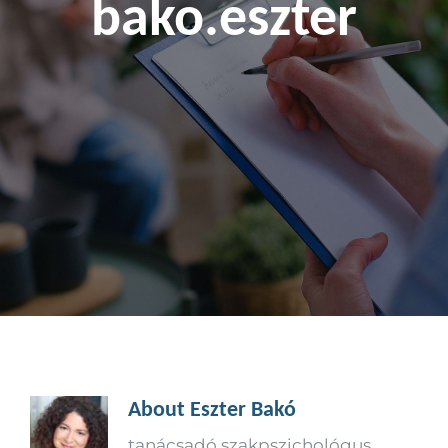
bako.eszter
Kapcsolat
About
Eszter Bakó
tanácsadó szakpszichológus,