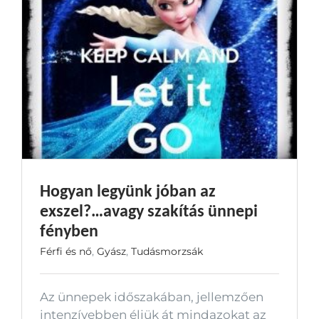
Hogyan legyünk jóban az
exszel?…avagy szakítás ünnepi
fényben
Férfi és nő
,
Gyász
,
Tudásmorzsák
Az ünnepek időszakában, jellemzően
intenzívebben éljük át mindazokat az