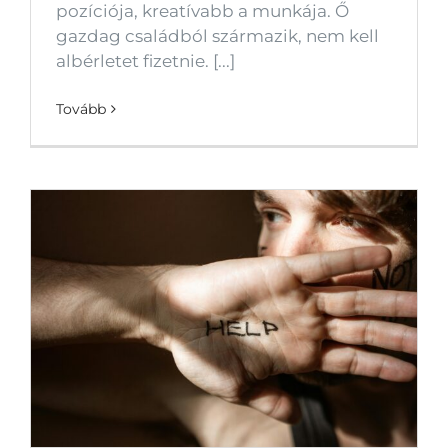
pozíciója, kreatívabb a munkája. Ő
gazdag családból származik, nem kell
albérletet fizetnie. [...]
Tovább