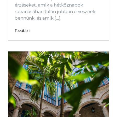
érzéseket, amik a hétköznapok
rohanásában talán jobban elvesznek
bennünk, és amik [...]
Tovább