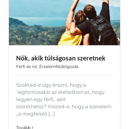
Nők, akik túlságosan szeretnek
Férfi és nő
,
Érzelemfeldolgozás
Szoktad-e úgy érezni, hogy a
legfontosabb az életedben az, hogy
legyen egy férfi, akit
szerethetsz? Hiszed-e, hogy a szerelem
„a megfelelő [...]
Tovább