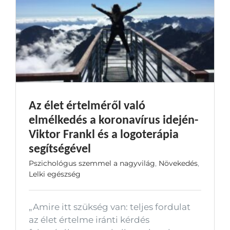
Az élet értelméről való
elmélkedés a koronavírus idején-
Viktor Frankl és a logoterápia
segítségével
Pszichológus szemmel a nagyvilág
,
Növekedés
,
Lelki egészség
„Amire itt szükség van: teljes fordulat
az élet értelme iránti kérdés