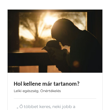
Hol kellene már tartanom?
Lelki egészség
,
Önértékelés
„ Ő többet keres, neki jobb a