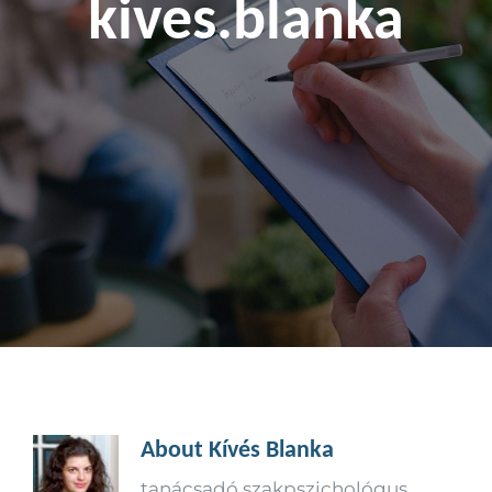
kives.blanka
Kapcsolat
About
Kívés Blanka
tanácsadó szakpszichológus