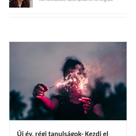
Új év, régi tanulságok- Kezdj el