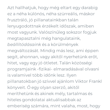
Azt hallhatjuk, hogy még eltart egy darabig
ez a néha különös, néha szürreális, máskor
frusztráló, jó pillanatainkban talán
lenyugodottnak érzékelt időszak, amiben
most vagyunk. Valószínűleg sokszor fogjuk
megtapasztalni még hangulataink,
beállítódásaink
és a körülmények
megváltozását. Mindig más lesz, ami éppen
segít, ahonnan, vagy akitől nyerhetünk erőt,
hitet, vagy egy jó ötletet. Talán közösségi
programjaink -fizikai- elmaradásával olvasni
is valamivel több időnk lesz. Ilyen
pillanatokban jó szívvel ajánlom Viktor Frankl
könyveit. Ő egy olyan szerző, akitől
meríthetünk és akinek mély, tartalmas és
hiteles gondolatai aktuálisabbak az
emberiség számára, mint valaha, most, hogy