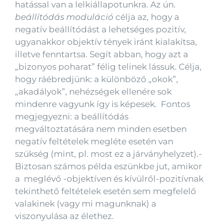
hatással van a lelkiállapotunkra. Az ún.
beállítódás moduláció
célja az, hogy a
negatív beállítódást a lehetséges pozitív,
ugyanakkor objektív tények iránt kialakítsa,
illetve fenntartsa. Segít abban, hogy azt a
„bizonyos poharat” félig telinek lássuk. Célja,
hogy ráébredjünk: a különböző „okok”,
„akadályok”, nehézségek ellenére sok
mindenre vagyunk így is képesek. Fontos
megjegyezni: a beállítódás
megváltoztatására nem minden esetben
negatív feltételek megléte esetén van
szükség (mint, pl. most ez a járványhelyzet).-
Biztosan számos példa eszünkbe jut, amikor
a meglévő -objektíven és kívülről-pozitívnak
tekinthető feltételek esetén sem megfelelő
valakinek (vagy mi magunknak) a
viszonyulása az élethez.