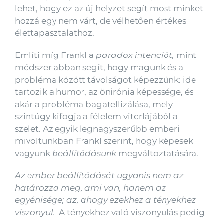
lehet, hogy ez az új helyzet segít most minket
hozzá egy nem várt, de vélhetően értékes
élettapasztalathoz.
Említi míg Frankl a
paradox intenciót,
mint
módszer abban segít, hogy magunk és a
probléma között távolságot képezzünk: ide
tartozik a humor, az önirónia képessége, és
akár a probléma bagatellizálása, mely
szintúgy kifogja a félelem vitorlájából a
szelet. Az egyik legnagyszerűbb emberi
mivoltunkban Frankl szerint, hogy képesek
vagyunk
beállítódásunk
megváltoztatására.
Az ember beállítódását ugyanis nem az
határozza meg, ami van, hanem az
egyénisége; az, ahogy ezekhez a tényekhez
viszonyul.
A tényekhez való viszonyulás pedig