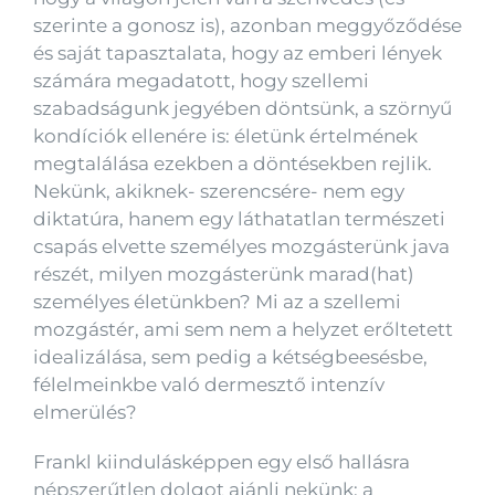
szerinte a gonosz is), azonban meggyőződése
és saját tapasztalata, hogy az emberi lények
számára megadatott, hogy szellemi
szabadságunk jegyében döntsünk, a szörnyű
kondíciók ellenére is: életünk értelmének
megtalálása ezekben a döntésekben rejlik.
Nekünk, akiknek- szerencsére- nem egy
diktatúra, hanem egy láthatatlan természeti
csapás elvette személyes mozgásterünk java
részét, milyen mozgásterünk marad(hat)
személyes életünkben? Mi az a szellemi
mozgástér, ami sem nem a helyzet erőltetett
idealizálása, sem pedig a kétségbeesésbe,
félelmeinkbe való dermesztő intenzív
elmerülés?
Frankl kiindulásképpen egy első hallásra
népszerűtlen dolgot ajánlj nekünk: a