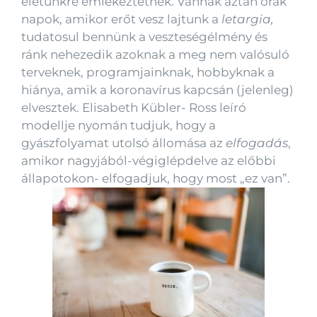
életünkre emlékeztetnek. Vannak aztán órák
napok, amikor erőt vesz lajtunk a
letargia,
tudatosul bennünk a veszteségélmény és
ránk nehezedik azoknak a meg nem valósuló
terveknek, programjainknak, hobbyknak a
hiánya, amik a koronavírus kapcsán (jelenleg)
elvesztek. Elisabeth Kübler- Ross leíró
modellje nyomán tudjuk, hogy a
gyászfolyamat utolsó állomása az
elfogadás
,
amikor nagyjából-végiglépdelve az előbbi
állapotokon- elfogadjuk, hogy most „ez van”.