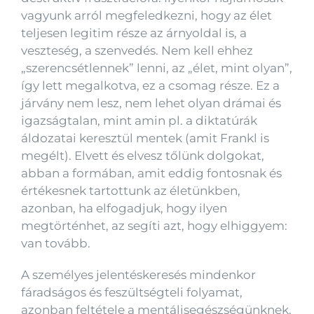
vagyunk arról megfeledkezni, hogy az élet
teljesen legitim része az árnyoldal is, a
veszteség, a szenvedés. Nem kell ehhez
„szerencsétlennek” lenni, az „élet, mint olyan”,
így lett megalkotva, ez a csomag része. Ez a
járvány nem lesz, nem lehet olyan drámai és
igazságtalan, mint amin pl. a diktatúrák
áldozatai keresztül mentek (amit Frankl is
megélt). Elvett és elvesz tőlünk dolgokat,
abban a formában, amit eddig fontosnak és
értékesnek tartottunk az életünkben,
azonban, ha elfogadjuk, hogy ilyen
megtörténhet, az segíti azt, hogy elhiggyem:
van tovább.
A személyes jelentéskeresés mindenkor
fáradságos és feszültségteli folyamat,
azonban feltétele a mentálisegészségünknek.