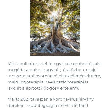
Mit tanulhatunk tehát egy ilyen embertől, aki
megélte a pokol bugyrait, és közben, majd
tapasztalatai nyomán rálelt az élet értelmére,
majd logoterápia nevű pszichoterápiás
iskolát alapított? (logos= értelem).
Ma itt 2021 tavaszán a koronavírus járvány
derekán, szobafogságra ítélve mit tanít