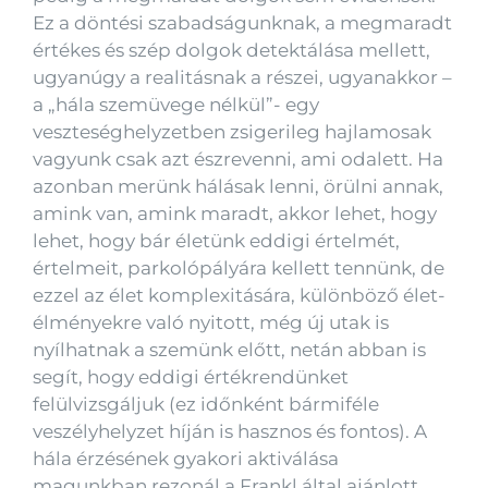
Ez a döntési szabadságunknak, a megmaradt
értékes és szép dolgok detektálása mellett,
ugyanúgy a realitásnak a részei, ugyanakkor –
a „hála szemüvege nélkül”- egy
veszteséghelyzetben zsigerileg hajlamosak
vagyunk csak azt észrevenni, ami odalett. Ha
azonban merünk hálásak lenni, örülni annak,
amink van, amink maradt, akkor lehet, hogy
lehet, hogy bár életünk eddigi értelmét,
értelmeit, parkolópályára kellett tennünk, de
ezzel az élet komplexitására, különböző élet-
élményekre való nyitott, még új utak is
nyílhatnak a szemünk előtt, netán abban is
segít, hogy eddigi értékrendünket
felülvizsgáljuk (ez időnként bármiféle
veszélyhelyzet híján is hasznos és fontos). A
hála érzésének gyakori aktiválása
magunkban rezonál a Frankl által ajánlott