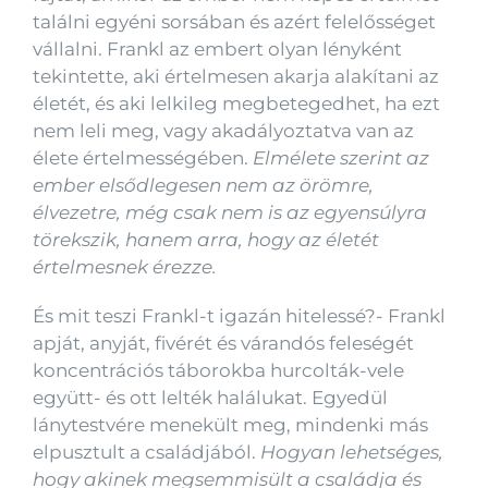
találni egyéni sorsában és azért felelősséget
vállalni. Frankl az embert olyan lényként
tekintette, aki értelmesen akarja alakítani az
életét, és aki lelkileg megbetegedhet, ha ezt
nem leli meg, vagy akadályoztatva van az
élete értelmességében.
Elmélete szerint az
ember elsődlegesen nem az örömre,
élvezetre, még csak nem is az egyensúlyra
törekszik, hanem arra, hogy az életét
értelmesnek érezze.
És mit teszi Frankl-t igazán hitelessé?- Frankl
apját, anyját, fivérét és várandós feleségét
koncentrációs táborokba hurcolták-vele
együtt- és ott lelték halálukat. Egyedül
lánytestvére menekült meg, mindenki más
elpusztult a családjából.
Hogyan lehetséges,
hogy akinek megsemmisült a családja és