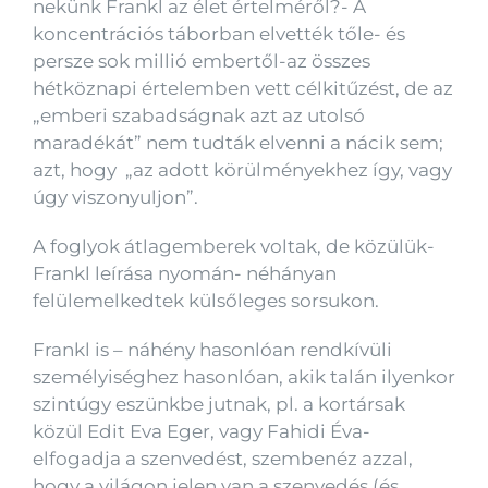
nekünk Frankl az élet értelméről?- A
koncentrációs táborban elvették tőle- és
persze sok millió embertől-az összes
hétköznapi értelemben vett célkitűzést, de az
„emberi szabadságnak azt az utolsó
maradékát” nem tudták elvenni a nácik sem;
azt, hogy „az adott körülményekhez így, vagy
úgy viszonyuljon”.
A foglyok átlagemberek voltak, de közülük-
Frankl leírása nyomán- néhányan
felülemelkedtek külsőleges sorsukon.
Frankl is – náhény hasonlóan rendkívüli
személyiséghez hasonlóan, akik talán ilyenkor
szintúgy eszünkbe jutnak, pl. a kortársak
közül Edit Eva Eger, vagy Fahidi Éva-
elfogadja a szenvedést, szembenéz azzal,
hogy a világon jelen van a szenvedés (és