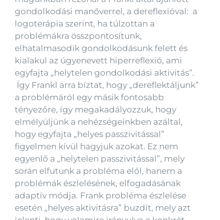
gondolkodási manőverrel, a dereflexióval: a
logoterápia szerint, ha túlzottan a
problémákra összpontosítunk,
elhatalmasodik gondolkodásunk felett és
kialakul az úgyenevett hiperreflexió, ami
egyfajta „helytelen gondolkodási aktivitás”.
Így Frankl arra bíztat, hogy „dereflektáljunk”
a problémáról egy másik fontosabb
tényezőre, így megakadályozzuk, hogy
elmélyüljünk a nehézségeinkben azáltal,
hogy egyfajta „helyes passzivitással”
figyelmen kívül hagyjuk azokat. Ez nem
egyenlő a „helytelen passzivitással”, mely
során elfutunk a probléma elől, hanem a
problémák észlelésének, elfogadásának
adaptív módja. Frank probléma észlelése
esetén „helyes aktivitásra” buzdít, mely azt
jelenti, hogy valamire irányulva a konkrét