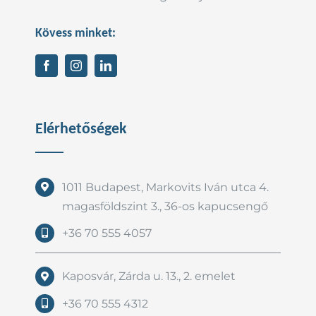
Kövess minket:
Elérhetőségek
1011 Budapest, Markovits Iván utca 4.
magasföldszint 3., 36-os kapucsengő
+36 70 555 4057
Kaposvár, Zárda u. 13., 2. emelet
+36 70 555 4312