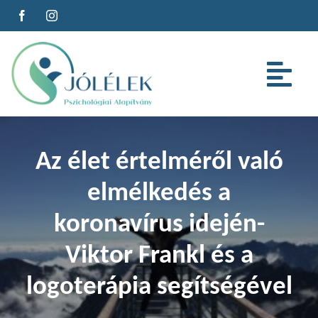
Kihagyás
Tog
Nav
Az alapítványról
Az élet értelméről való
Szolgáltatások
elmélkedés a
koronavírus idején-
Cégeknek
Viktor Frankl és a
Oktatás
logoterápia segítségével
Cikkeink