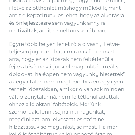
inkább tapasztaljuk meg, hogy a home office,
illetve az otthonlét máshogy működik, mint
amit elképzeltünk, és lehet, hogy az alkotásra
és önfejlesztésre sem vagyunk annyira
motiváltak, amit reméltünk korábban.
Egyre több helyen lehet róla olvasni, illetve-
teljesen jogosan- hatalmaznak fel minket
arra, hogy ez az időszak nem feltétlenül a
fejlesztésé, ne várjunk el magunktól irreális
dolgokat, ha éppen nem vagyunk „ihletettek”
az egyáltalán nem meglepő, hiszen egy ilyen
terhelt időszakban, amikor olyan sok minden
vált bizonytalanná, nem feltétlenül adottak
ehhez a lélektani feltételek. Merjünk
szomorúak, lenni, sajnálni, magunkat,
megélni azt, ami elveszett és ezért ne
hibáztassuk se magunkat, se mást. Ha már
kellő időt töltöttünk a különböző érzelmi