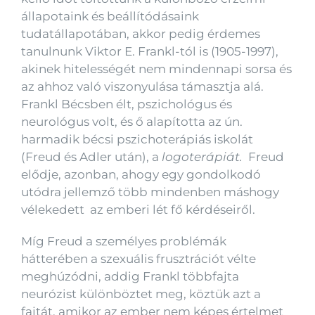
állapotaink és beállítódásaink
tudatállapotában, akkor pedig érdemes
tanulnunk Viktor E. Frankl-tól is (1905-1997),
akinek hitelességét nem mindennapi sorsa és
az ahhoz való viszonyulása támasztja alá.
Frankl Bécsben élt, pszichológus és
neurológus volt, és ő alapította az ún.
harmadik bécsi pszichoterápiás iskolát
(Freud és Adler után), a
logoterápiát.
Freud
elődje, azonban, ahogy egy gondolkodó
utódra jellemző több mindenben máshogy
vélekedett az emberi lét fő kérdéseiről.
Míg Freud a személyes problémák
hátterében a szexuális frusztrációt vélte
meghúzódni, addig Frankl többfajta
neurózist különböztet meg, köztük azt a
fajtát, amikor az ember nem képes értelmet