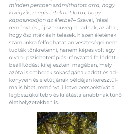
minden percben számíthatott arra, hogy
kivégzik, mégis értelmét látta, hogy
kapaszkodjon az életbe?
– Szavai, írásai
reményt és „új szemüveget” adnak, az által,
hogy őszinték és hitelesek, hiszen életének
számunkra felfoghatatlan veszteségei nem
tudták tönkretenni, hanem képes volt egy
olyan- pszichoterápiás irányzattá fejlődött -
beállítódást kifejleszteni magában, mely
azóta is emberek sokaságának adott és ad-
könyvein és életútjának példáján keresztül-
ma is hitet, reményt, illetve perspektívát a
legbeszűkültebb és kilátástalanabbnak tűnő
élethelyzetekben is.