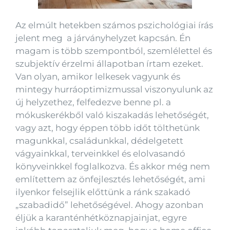
Az elmúlt hetekben számos pszichológiai írás
jelent meg a járványhelyzet kapcsán. Én
magam is több szempontból, szemlélettel és
szubjektív érzelmi állapotban írtam ezeket.
Van olyan, amikor lelkesek vagyunk és
mintegy hurráoptimizmussal viszonyulunk az
új helyzethez, felfedezve benne pl. a
mókuskerékből való kiszakadás lehetőségét,
vagy azt, hogy éppen több időt tölthetünk
magunkkal, családunkkal, dédelgetett
vágyainkkal, terveinkkel és elolvasandó
könyveinkkel foglalkozva. És akkor még nem
említettem az önfejlesztés lehetőségét, ami
ilyenkor felsejlik előttünk a ránk szakadó
„szabadidő” lehetőségével. Ahogy azonban
éljük a karanténhétköznapjainjat, egyre