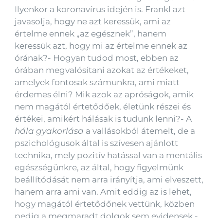
Ilyenkor a koronavírus idején is. Frankl azt
javasolja, hogy ne azt keressük, ami az
értelme ennek „az egésznek”, hanem
keressük azt, hogy mi az értelme ennek az
órának?- Hogyan tudod most, ebben az
órában megvalósítani azokat az értékeket,
amelyek fontosak számunkra, ami miatt
érdemes élni? Mik azok az apróságok, amik
nem magától értetődőek, életünk részei és
értékei, amikért hálásak is tudunk lenni?- A
hála gyakorlása
a vallásokból átemelt, de a
pszichológusok által is szívesen ajánlott
technika, mely pozitív hatással van a mentális
egészségünkre, az által, hogy figyelmünk
beállítódását nem arra irányítja, ami elveszett,
hanem arra ami van. Amit eddig az is lehet,
hogy magától értetődőnek vettünk, közben
pedig a megmaradt dolgok sem evidensek.-