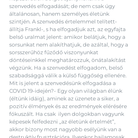
szenvedés elfogadását; de nem csak úgy
általánosan, hanem személyes életünk
szintjén. A szenvedés értelemmel telített-
állítja Frankl-, s ha elfogadjuk azt, az egyfajta
belső uralmat jelent: amikor belátjuk, hogy a
sorsunkat nem alakíthatjuk, de azáltal, hogy a
sorsszerűhöz fűződő viszonyunkat
döntéseinkkel meghatározzuk, önátalakítást
végzünk. Ha a szenvedést elfogadom, belső
szabadsággá válik a külső függőség ellenére.
Mit is jelent a szenvedésünk elfogadása a
COVID 19-idején?- Egy olyan világban élünk
(éltünk idáig), aminek az üzenete a siker, a
pozitív élmények és az eredmények elérésére
fókuszált. Ha csak ilyen dolgokban vagyunk
képesek felfedezni „az életünk értelmét”,
akkor bizony most nagyobb esélyünk van a
destruktív frusztrációra. Ilyenkor hajlamosak