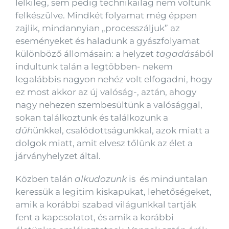
lelkileg, sem pedig technikailag nem voltunk
felkészülve. Mindkét folyamat még éppen
zajlik, mindannyian „processzáljuk” az
eseményeket és haladunk a gyászfolyamat
különböző állomásain: a helyzet
tagadás
ából
indultunk talán a legtöbben- nekem
legalábbis nagyon nehéz volt elfogadni, hogy
ez most akkor az új valóság-, aztán, ahogy
nagy nehezen szembesültünk a valósággal,
sokan találkoztunk és találkozunk a
düh
ünkkel, csalódottságunkkal, azok miatt a
dolgok miatt, amit elvesz tőlünk az élet a
járványhelyzet által.
Közben talán
alkudozunk
is és minduntalan
keressük a legitim kiskapukat, lehetőségeket,
amik a korábbi szabad világunkkal tartják
fent a kapcsolatot, és amik a korábbi