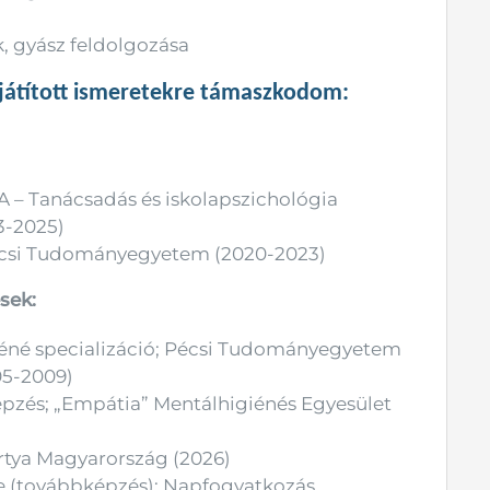
, gyász feldolgozása
játított ismeretekre támaszkodom:
A – Tanácsadás és iskolapszichológia
3-2025)
Pécsi Tudományegyetem (2020-2023)
sek:
giéné specializáció; Pécsi Tudományegyetem
005-2009)
képzés; „Empátia” Mentálhigiénés Egyesület
rtya Magyarország (2026)
ése (továbbképzés); Napfogyatkozás