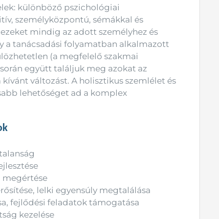
lek: különböző pszichológiai
itív, személyközpontú, sémákkal és
s ezeket mindig az adott személyhez és
gy a tanácsadási folyamatban alkalmazott
lözhetetlen (a megfelelő szakmai
során együtt találjuk meg azokat az
ívánt változást. A holisztikus szemlélet és
sabb lehetőséget ad a komplex
ok
talanság
ejlesztése
b megértése
ítése, lelki egyensúly megtalálása
sa, fejlődési feladatok támogatása
ltság kezelése