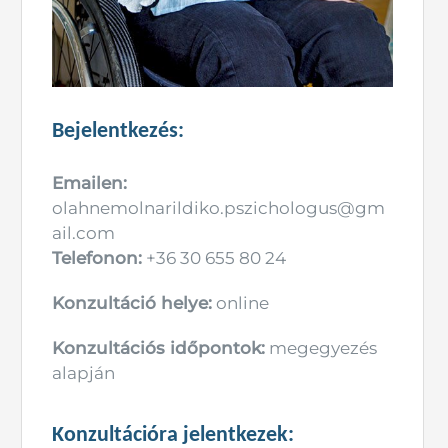
Bejelentkezés:
Emailen:
olahnemolnarildiko.pszichologus@gm
ail.com
Telefonon:
+36 30 655 80 24
Konzultáció helye:
online
Konzultációs időpontok:
megegyezés
alapján
Konzultációra jelentkezek: