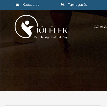
Kihagyás
Kapcsolat
Támogatás
AZ AL