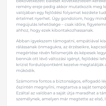
bekövetkezett baleset következtében kereke
remény ereje pedig akkor mutatkozik meg le
valójában egy fejlődési folyamat kezdete tud 
értelmet nyerhet. Úgy gondolom, hogy minden
megújulás lehetősége – csak időre, figyelem
ahhoz, hogy ezek kibontakozhassanak.
Abban igyekszem támogatni, empátiával kís
rálássanak önmagukra, az érzéseikre, kapcsol
megértése révén felismerjék és képesek legy
bennük ott lévő változási igényt, fejlődési le
krízist fordulópontként kezelve megtalálják 
működik.
Számomra fontos a biztonságos, elfogadó lé
őszintén megnyílni, megtartva a saját tempót
Ezáltal az valóban a saját útja maradhat a 
személynek, amelyen már megtette az első, le