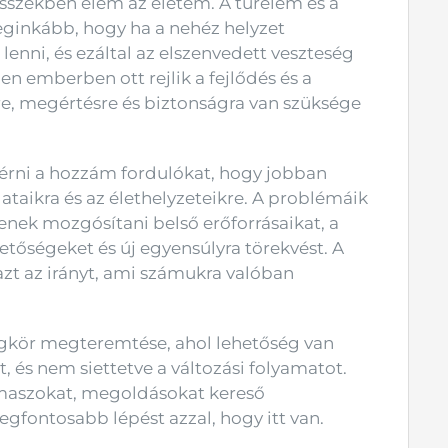
sszékben élem az életem. A türelem és a
ginkább, hogy ha a nehéz helyzet
lenni, és ezáltal az elszenvedett veszteség
 emberben ott rejlik a fejlődés és a
re, megértésre és biztonságra van szüksége
érni a hozzám fordulókat, hogy jobban
ataikra és az élethelyzeteikre. A problémáik
enek mozgósítani belső erőforrásaikat, a
hetőségeket és új egyensúlyra törekvést. A
azt az irányt, ami számukra valóban
gkör megteremtése, ahol lehetőség van
, és nem siettetve a változási folyamatot.
támaszokat, megoldásokat kereső
gfontosabb lépést azzal, hogy itt van.