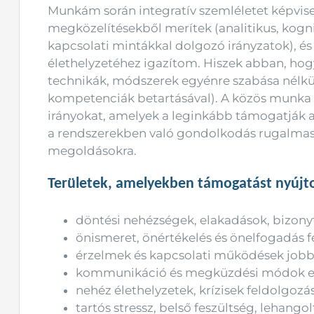
Munkám során integratív szemléletet képvise
megközelítésekből merítek (analitikus, kogn
kapcsolati mintákkal dolgozó irányzatok), é
élethelyzetéhez igazítom. Hiszek abban, ho
technikák, módszerek egyénre szabása nélkü
kompetenciák betartásával). A közös munka 
irányokat, amelyek a leginkább támogatják a k
a rendszerekben való gondolkodás rugalma
megoldásokra.
Területek, amelyekben támogatást nyújt
döntési nehézségek, elakadások, bizony
önismeret, önértékelés és önelfogadás f
érzelmek és kapcsolati működések job
kommunikáció és megküzdési módok erős
nehéz élethelyzetek, krízisek feldolgozá
tartós stressz, belső feszültség, lehango