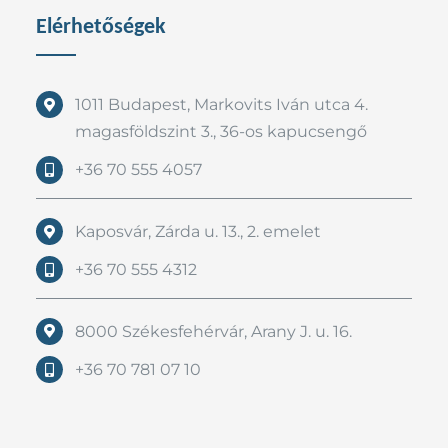
Elérhetőségek
1011 Budapest, Markovits Iván utca 4.
magasföldszint 3., 36-os kapucsengő
+36 70 555 4057
Kaposvár, Zárda u. 13., 2. emelet
+36 70 555 4312
8000 Székesfehérvár, Arany J. u. 16.
+36 70 781 07 10