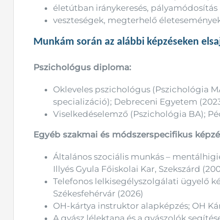
életútban iránykeresés, pályamódosítás
veszteségek, megterhelő életesemények
Munkám során az alábbi képzéseken elsa
Pszichológus diploma:
Okleveles pszichológus (Pszichológia M
specializáció); Debreceni Egyetem (202
Viselkedéselemző (Pszichológia BA); 
Egyéb szakmai és módszerspecifikus képzé
Általános szociális munkás – mentálhi
Illyés Gyula Főiskolai Kar, Szekszárd (2
Telefonos lelkisegélyszolgálati ügyelő 
Székesfehérvár (2026)
OH-kártya instruktor alapképzés; OH Ká
A gyász lélektana és a gyászolók segít