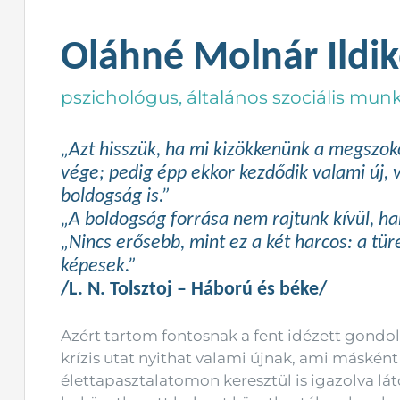
Oláhné Molnár Ildi
pszichológus, általános szociális mun
„Azt hisszük, ha mi kizökkenünk a megszo
vége; pedig épp ekkor kezdődik valami új, 
boldogság is.”
„A boldogság forrása nem rajtunk kívül, 
„Nincs erősebb, mint ez a két harcos: a t
képesek.”
/L. N. Tolsztoj – Háború és béke/
Azért tartom fontosnak a fent idézett gondo
krízis utat nyithat valami újnak, ami másként 
élettapasztalatomon keresztül is igazolva l