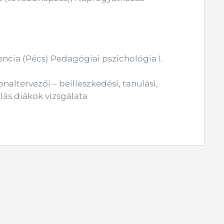
cia (Pécs) Pedagógiai pszichológia I.
naltervezői – beilleszkedési, tanulási,
ás diákok vizsgálata