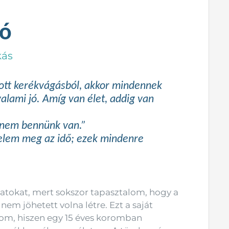
kó
kás
kott kerékvágásból, akkor mindennek
valami jó. Amíg van élet, addig van
hanem bennünk van.”
ürelem meg az idő; ezek mindenre
latokat, mert sokszor tapasztalom, hogy a
nem jöhetett volna létre. Ezt a saját
átom, hiszen egy 15 éves koromban