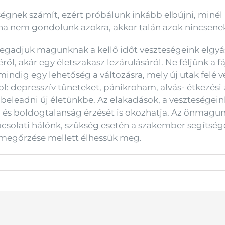
nek számít, ezért próbálunk inkább elbújni, minél
n ha nem gondolunk azokra, akkor talán azok nincsenek
adjuk magunknak a kellő időt veszteségeink elgyász
ől, akár egy életszakasz lezárulásáról. Ne féljünk a 
mindig egy lehetőség a változásra, mely új utak felé
l: depresszív tüneteket, pánikroham, alvás- étkezési z
beleadni új életünkbe. Az elakadások, a veszteségei
 és boldogtalanság érzését is okozhatja. Az önmagunk
apcsolati hálónk, szükség esetén a szakember segítsé
 megőrzése mellett élhessük meg.