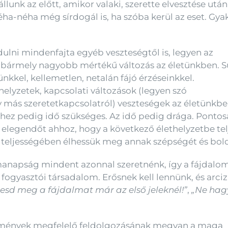
llunk az előtt, amikor valaki, szerette elvesztése utá
 néha-néha még sírdogál is, ha szóba kerül az eset. Gya
ni mindenfajta egyéb veszteségtől is, legyen az
y bármely nagyobb mértékű változás az életünkben. 
nkkel, kellemetlen, netalán fájó érzéseinkkel.
helyzetek, kapcsolati változások (legyen szó
y más szeretetkapcsolatról) veszteségek az életünkbe
hez pedig idő szükséges. Az idő pedig drága. Ponto
elegendőt ahhoz, hogy a következő élethelyzetbe te
 teljességében élhessük meg annak szépségét és bol
napság mindent azonnal szeretnénk, így a fájdalom 
 fogyasztói társadalom. Erősnek kell lennünk, és arci
esd meg a fájdalmat már az első jeleknél!”
,
„Ne hag
élmények megfelelő feldolgozásának megvan a maga