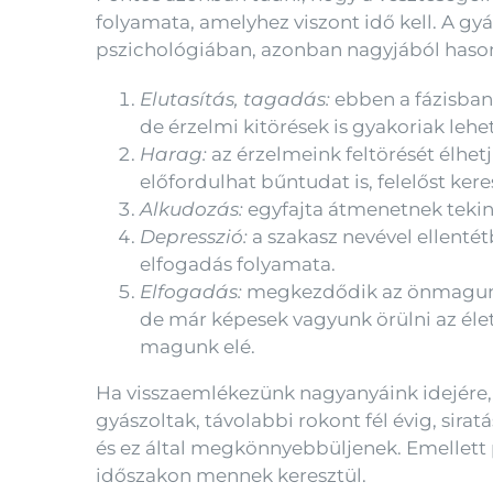
folyamata, amelyhez viszont idő kell. A gy
pszichológiában, azonban nagyjából haso
Elutasítás, tagadás:
ebben a fázisban
de érzelmi kitörések is gyakoriak lehe
Harag:
az érzelmeink feltörését élhet
előfordulhat bűntudat is, felelőst kere
Alkudozás:
egyfajta átmenetnek tekinth
Depresszió:
a szakasz nevével ellentét
elfogadás folyamata.
Elfogadás:
megkezdődik az önmagunkhoz
de már képesek vagyunk örülni az élet 
magunk elé.
Ha visszaemlékezünk nagyanyáink idejére, 
gyászoltak, távolabbi rokont fél évig, sirat
és ez által megkönnyebbüljenek. Emellett p
időszakon mennek keresztül.