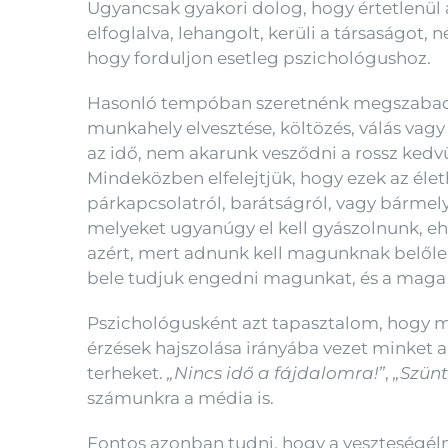
Ugyancsak gyakori dolog, hogy értetlenül á
elfoglalva, lehangolt, kerüli a társaságot,
hogy forduljon esetleg pszichológushoz.
Hasonló tempóban szeretnénk megszabadul
munkahely elvesztése, költözés, válás vag
az idő, nem akarunk vesződni a rossz kedvü
Mindeközben elfelejtjük, hogy ezek az élet
párkapcsolatról, barátságról, vagy bármel
melyeket ugyanúgy el kell gyászolnunk, eh
azért, mert adnunk kell magunknak belőle 
bele tudjuk engedni magunkat, és a maga
Pszichológusként azt tapasztalom, hogy ma
érzések hajszolása irányába vezet minket a
terheket.
„Nincs idő a fájdalomra!”
,
„Szünt
számunkra a média is.
Fontos azonban tudni, hogy a veszteség