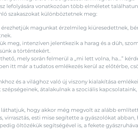
ász lefolyására vonatkozóan több elméletet találhatun
nló szakaszokat különböztetnek meg:
 érezhetjük magunkat érzelmileg kiüresedettnek, bé
tnek.
jük meg, intenzíven jelentkezik a harag és a düh, szo
sünk a történtekért.
ető, mely során felmerül a „mi lett volna, ha…” kérdés
ben itt már a tudatos emlékezés kerül az előtérbe, cs
 és a világhoz való új viszony kialakítása emlékein
szépségeinek, átalakulnak a szociális kapcsolataink, 
láthatjuk, hogy akkor még megvolt az alább említett
ás, virrasztás, esti mise segítette a gyászolókat abban,
edig öltözékük segítségével is, a fekete gyászruháva