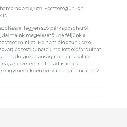
 hamarabb túljutni veszteségünkön,
 is.
olására, legyen szó párkapcsolatról,
fájdalmaink megélésétől, ne féljünk a
 vezethet minket. Ha nem áldozunk erre
avar) és testi tünetek mellett előfordulhat
nk megdolgozatlansága párkapcsolati,
ra, az érzéseink elfogadására és
ge nagymértékben hozzá tud járulni ahhoz,