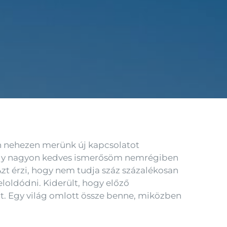
n nehezen merünk új kapcsolatot
. Egy nagyon kedves ismerősöm nemrégiben
zt érzi, hogy nem tudja száz százalékosan
loldódni. Kiderült, hogy előző
t. Egy világ omlott össze benne, miközben