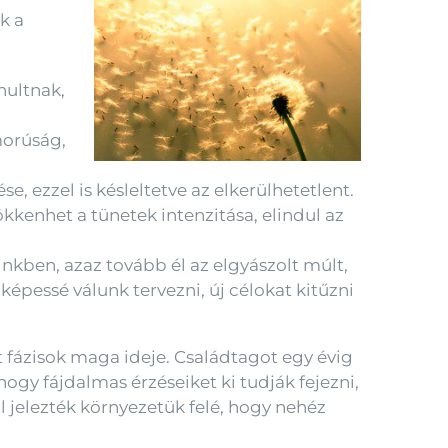
k a
nultnak,
morúság,
e, ezzel is késleltetve az elkerülhetetlent.
ökkenhet a tünetek intenzitása, elindul az
kben, azaz tovább él az elgyászolt múlt,
képessé válunk tervezni, új célokat kitűzni
 fázisok maga ideje. Családtagot egy évig
 hogy fájdalmas érzéseiket ki tudják fejezni,
l jelezték környezetük felé, hogy nehéz