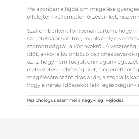
Ma azonban a fájdalom megélése gyengeség
elfelejteni kellemetlen érzéseinket, hisze
Szakemberként fontosnak tartom, hogy meg
szeretetkapcsolatról, munkahely elvesztésér
szomorúságtól, a könnyektől. A veszteség 
időt, akkor a különböző pszichés zavarok (p
az is, hogy nem tudjuk önmagunk egészét 
életvezetési nehézségeket, elégedetlenség
megélésére szánt drága idő, a szociális k
hogy e nehéz időszakot lelki egészségünk
Pszichológus szemmel a nagyvilág
,
Fejlődés