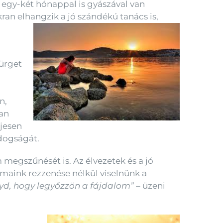
n egy-két hónappal is gyászával van
kran elhangzik a jó szándékú tanács is,
Sürget
n,
san
ljesen
dogságát.
megszűnését is. Az élvezetek és a jó
zmaink rezzenése nélkül viselnünk a
yd, hogy legyőzzön a fájdalom”
– üzeni