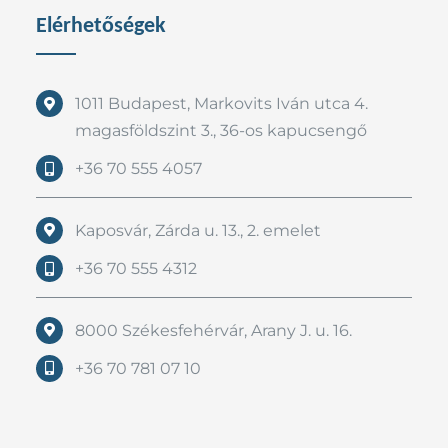
Elérhetőségek
1011 Budapest, Markovits Iván utca 4.
magasföldszint 3., 36-os kapucsengő
+36 70 555 4057
Kaposvár, Zárda u. 13., 2. emelet
+36 70 555 4312
8000 Székesfehérvár, Arany J. u. 16.
+36 70 781 07 10