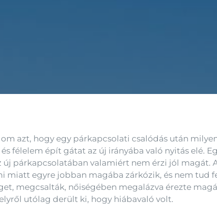
lom azt, hogy egy párkapcsolati csalódás után milye
s félelem épít gátat az új irányába való nyitás elé
z új párkapcsolatában valamiért nem érzi jól magát. A
mi miatt egyre jobban magába zárkózik, és nem tud fe
éget, megcsalták, nőiségében megalázva érezte magá
yről utólag derült ki, hogy hiábavaló volt.