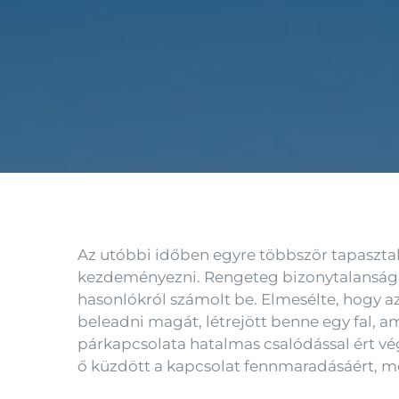
Az utóbbi időben egyre többször tapaszta
kezdeményezni. Rengeteg bizonytalanság é
hasonlókról számolt be. Elmesélte, hogy a
beleadni magát, létrejött benne egy fal, a
párkapcsolata hatalmas csalódással ért v
ő küzdött a kapcsolat fennmaradásáért, mel