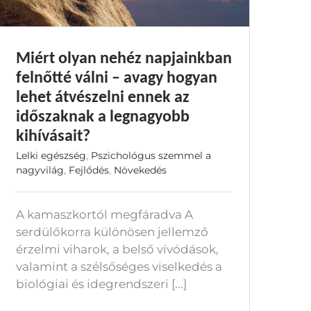
Miért olyan nehéz napjainkban
felnőtté válni – avagy hogyan
lehet átvészelni ennek az
időszaknak a legnagyobb
kihívásait?
Lelki egészség
,
Pszichológus szemmel a
nagyvilág
,
Fejlődés
,
Növekedés
A kamaszkortól megfáradva A
serdülőkorra különösen jellemző
érzelmi viharok, a belső vívódások,
valamint a szélsőséges viselkedés a
biológiai és idegrendszeri [...]