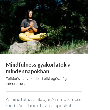
Mindfulness gyakorlatok a
mindennapokban
Fejlődés
,
Növekedés
,
Lelki egészség
,
Mindfulness
A mindfulness alapjai A mindfulness
meditáció buddhista alapokkal