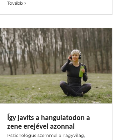
Tovább
Így javíts a hangulatodon a
zene erejével azonnal
Pszichológus szemmel a nagyvilág
,