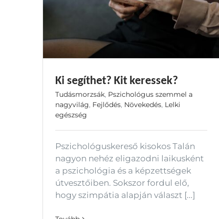
Ki segíthet? Kit keressek?
Tudásmorzsák
,
Pszichológus szemmel a
nagyvilág
,
Fejlődés
,
Növekedés
,
Lelki
egészség
Pszichológuskereső kisokos Talán
nagyon nehéz eligazodni laikusként
a pszichológia és a képzettségek
útvesztőiben. Sokszor fordul elő,
hogy szimpátia alapján választ [...]
Tovább