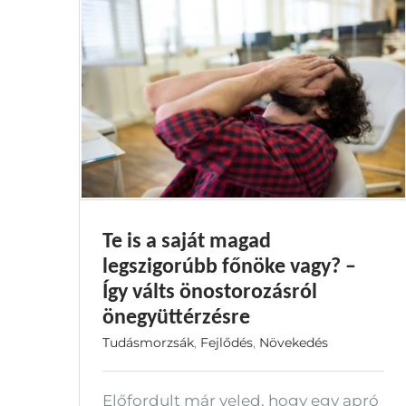
Te is a saját magad
legszigorúbb főnöke vagy? –
Így válts önostorozásról
önegyüttérzésre
Tudásmorzsák
,
Fejlődés
,
Növekedés
Előfordult már veled, hogy egy apró