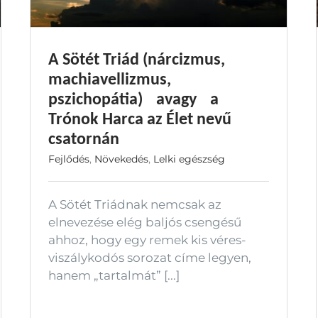
A Sötét Triád (nárcizmus,
machiavellizmus,
pszichopátia) avagy a
Trónok Harca az Élet nevű
csatornán
Fejlődés
,
Növekedés
,
Lelki egészség
A Sötét Triádnak nemcsak az
elnevezése elég baljós csengésű
ahhoz, hogy egy remek kis véres-
viszálykodós sorozat címe legyen,
hanem „tartalmát” [...]