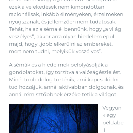
ezek a vélekedések nem kimondottan
racionálisak, inkább élményeken, érzelmeken
nyugszanak, és jellemzően nem tudatosak.
Tehát, ha az a séma él bennünk, hogy „a világ
veszélyes”, akkor arra olyan hiedelem épül
majd, hogy „jobb elkerülni az embereket,
mert nem tudni, melyikük veszélyes”.
A sémák és a hiedelmek befolyásolják a
gondolatokat, így torzítva a valóságészlelést.
Minél több dolog történik, ami kapcsolódni
tud hozzájuk, annál aktívabban dolgoznak, és
annál rémisztőbbnek érzékeltetik a világot.
Vegyün
k egy
példabe
li