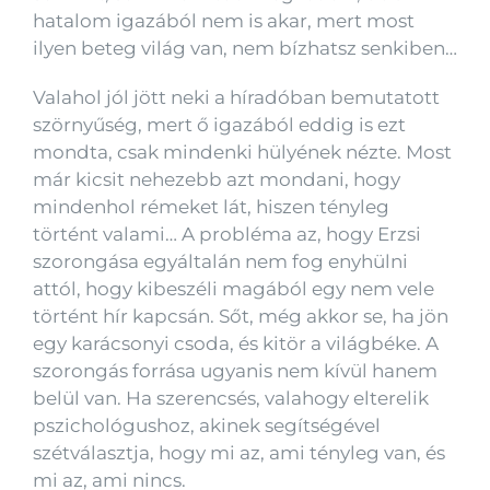
hatalom igazából nem is akar, mert most
ilyen beteg világ van, nem bízhatsz senkiben…
Valahol jól jött neki a híradóban bemutatott
szörnyűség, mert ő igazából eddig is ezt
mondta, csak mindenki hülyének nézte. Most
már kicsit nehezebb azt mondani, hogy
mindenhol rémeket lát, hiszen tényleg
történt valami… A probléma az, hogy Erzsi
szorongása egyáltalán nem fog enyhülni
attól, hogy kibeszéli magából egy nem vele
történt hír kapcsán. Sőt, még akkor se, ha jön
egy karácsonyi csoda, és kitör a világbéke. A
szorongás forrása ugyanis nem kívül hanem
belül van. Ha szerencsés, valahogy elterelik
pszichológushoz, akinek segítségével
szétválasztja, hogy mi az, ami tényleg van, és
mi az, ami nincs.