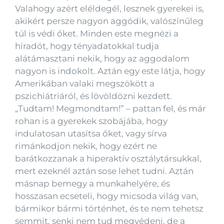
Valahogy azért eléldegél, lesznek gyerekei is,
akikért persze nagyon aggódik, valószínűleg
túl is védi őket. Minden este megnézi a
híradót, hogy tényadatokkal tudja
alátámasztani nekik, hogy az aggodalom
nagyon is indokolt. Aztán egy este látja, hogy
Amerikában valaki megszökött a
pszichiátriáról, és lövöldözni kezdett.
„Tudtam! Megmondtam!” – pattan fel, és már
rohan is a gyerekek szobájába, hogy
indulatosan utasítsa őket, vagy sírva
rimánkodjon nekik, hogy ezért ne
barátkozzanak a hiperaktív osztálytársukkal,
mert ezeknél aztán sose lehet tudni. Aztán
másnap bemegy a munkahelyére, és
hosszasan ecseteli, hogy micsoda világ van,
bármikor bármi történhet, és te nem tehetsz
semmit, senki nem tud megvédeni, de a