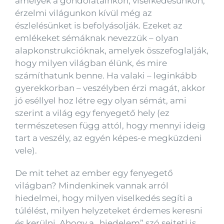
amelyek a gondolatainkon, viselkedésünkön,
érzelmi világunkon kívül még az
észlelésünket is befolyásolják. Ezeket az
emlékeket sémáknak nevezzük – olyan
alapkonstrukcióknak, amelyek összefoglalják,
hogy milyen világban élünk, és mire
számíthatunk benne. Ha valaki – leginkább
gyerekkorban – veszélyben érzi magát, akkor
jó eséllyel hoz létre egy olyan sémát, ami
szerint a világ egy fenyegető hely (ez
természetesen függ attól, hogy mennyi ideig
tart a veszély, az egyén képes-e megküzdeni
vele).
De mit tehet az ember egy fenyegető
világban? Mindenkinek vannak arról
hiedelmei, hogy milyen viselkedés segíti a
túlélést, milyen helyzeteket érdemes keresni
és kerülni. Ahogy a „hiedelem” szó sejteti is,