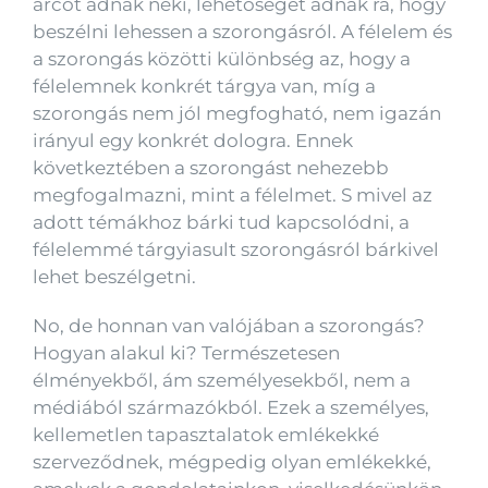
arcot adnak neki, lehetőséget adnak rá, hogy
beszélni lehessen a szorongásról. A félelem és
a szorongás közötti különbség az, hogy a
félelemnek konkrét tárgya van, míg a
szorongás nem jól megfogható, nem igazán
irányul egy konkrét dologra. Ennek
következtében a szorongást nehezebb
megfogalmazni, mint a félelmet. S mivel az
adott témákhoz bárki tud kapcsolódni, a
félelemmé tárgyiasult szorongásról bárkivel
lehet beszélgetni.
No, de honnan van valójában a szorongás?
Hogyan alakul ki? Természetesen
élményekből, ám személyesekből, nem a
médiából származókból. Ezek a személyes,
kellemetlen tapasztalatok emlékekké
szerveződnek, mégpedig olyan emlékekké,