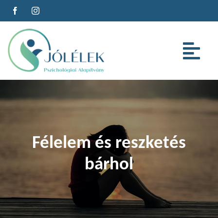
Kihagyás
Tog
Nav
Az alapítványról
Szolgáltatások
Félelem és reszketés
Cégeknek
bárhol
Oktatás
Cikkeink