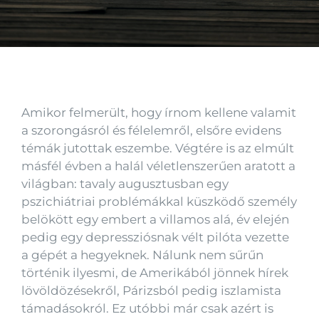
Kapcsolat
Amikor felmerült, hogy írnom kellene valamit
a szorongásról és félelemről, elsőre evidens
témák jutottak eszembe. Végtére is az elmúlt
másfél évben a halál véletlenszerűen aratott a
világban: tavaly augusztusban egy
pszichiátriai problémákkal küszködő személy
belökött egy embert a villamos alá, év elején
pedig egy depressziósnak vélt pilóta vezette
a gépét a hegyeknek. Nálunk nem sűrűn
történik ilyesmi, de Amerikából jönnek hírek
lövöldözésekről, Párizsból pedig iszlamista
támadásokról. Ez utóbbi már csak azért is