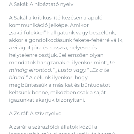
A Sakál: A hibáztató nyelv
A Sakál a kritikus, ítélkezésen alapuló
kommunikáció jelképe. Amikor
„sakálfülekkel” hallgatunk vagy beszélünk,
akkor a gondolkodásunk fekete-fehérré válik,
a világot jóra és rosszra, helyesre és
helytelenre osztjuk. Jellemzően olyan
mondatok hangzanak el ilyenkor mint:
„Te
mindig elrontod.” „Lusta vagy.” „Ez a te
hibád.”
A célunk ilyenkor, hogy
megbüntessük a másikat és bűntudatot
keltsünk benne, miközben csak a saját
igazunkat akarjuk bizonyítani.
A Zsiráf: A szív nyelve
A zsiráf a szárazföldi állatok közül a