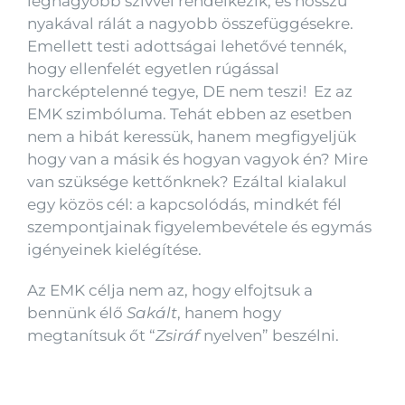
legnagyobb szívvel rendelkezik, és hosszú
nyakával rálát a nagyobb összefüggésekre.
Emellett testi adottságai lehetővé tennék,
hogy ellenfelét egyetlen rúgással
harcképtelenné tegye, DE nem teszi! Ez az
EMK szimbóluma. Tehát ebben az esetben
nem a hibát keressük, hanem megfigyeljük
hogy van a másik és hogyan vagyok én? Mire
van szüksége kettőnknek? Ezáltal kialakul
egy közös cél: a kapcsolódás, mindkét fél
szempontjainak figyelembevétele és egymás
igényeinek kielégítése.
Az EMK célja nem az, hogy elfojtsuk a
bennünk élő
Sakált
, hanem hogy
megtanítsuk őt “
Zsiráf
nyelven” beszélni.