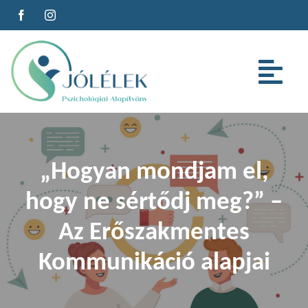
Kihagyás
Tog
Nav
Az alapítványról
„Hogyan mondjam el,
Szolgáltatások
hogy ne sértődj meg?” –
Cégeknek
Az Erőszakmentes
Kommunikáció alapjai
Oktatás
Cikkeink