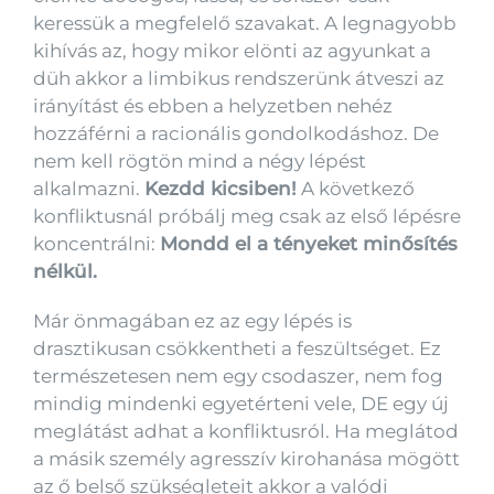
keressük a megfelelő szavakat. A legnagyobb
kihívás az, hogy mikor elönti az agyunkat a
düh akkor a limbikus rendszerünk átveszi az
irányítást és ebben a helyzetben nehéz
hozzáférni a racionális gondolkodáshoz. De
nem kell rögtön mind a négy lépést
alkalmazni.
Kezdd kicsiben!
A következő
konfliktusnál próbálj meg csak az első lépésre
koncentrálni:
Mondd el a tényeket minősítés
nélkül.
Már önmagában ez az egy lépés is
drasztikusan csökkentheti a feszültséget. Ez
természetesen nem egy csodaszer, nem fog
mindig mindenki egyetérteni vele, DE egy új
meglátást adhat a konfliktusról. Ha meglátod
a másik személy agresszív kirohanása mögött
az ő belső szükségleteit akkor a valódi