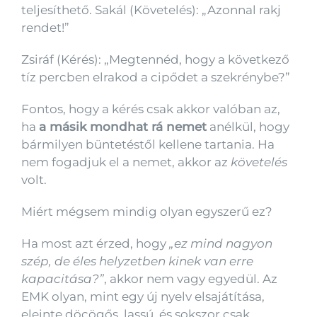
teljesíthető. Sakál (Követelés): „Azonnal rakj
rendet!”
Zsiráf (Kérés): „Megtennéd, hogy a következő
tíz percben elrakod a cipődet a szekrénybe?”
Fontos, hogy a kérés csak akkor valóban az,
ha
a másik mondhat rá nemet
anélkül, hogy
bármilyen büntetéstől kellene tartania. Ha
nem fogadjuk el a nemet, akkor az
követelés
volt.
Miért mégsem mindig olyan egyszerű ez?
Ha most azt érzed, hogy
„ez mind nagyon
szép, de éles helyzetben kinek van erre
kapacitása?”
, akkor nem vagy egyedül. Az
EMK olyan, mint egy új nyelv elsajátítása,
eleinte döcögős, lassú, és sokszor csak