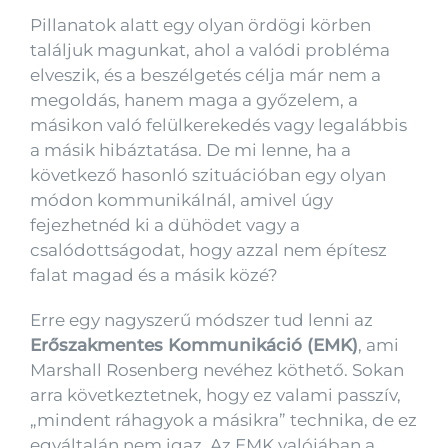
Pillanatok alatt egy olyan ördögi körben
találjuk magunkat, ahol a valódi probléma
elveszik, és a beszélgetés célja már nem a
megoldás, hanem maga a győzelem, a
másikon való felülkerekedés vagy legalábbis
a másik hibáztatása. De mi lenne, ha a
következő hasonló szituációban egy olyan
módon kommunikálnál, amivel úgy
fejezhetnéd ki a dühödet vagy a
csalódottságodat, hogy azzal nem építesz
falat magad és a másik közé?
Erre egy nagyszerű módszer tud lenni az
Erőszakmentes Kommunikáció (EMK)
, ami
Marshall Rosenberg nevéhez köthető. Sokan
arra következtetnek, hogy ez valami passzív,
„mindent ráhagyok a másikra” technika, de ez
egyáltalán nem igaz. Az EMK valójában a