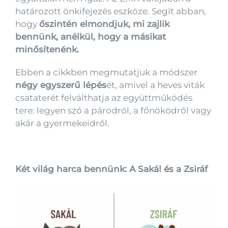
határozott önkifejezés eszköze. Segít abban,
hogy
őszintén elmondjuk, mi zajlik
bennünk, anélkül, hogy a másikat
minősítenénk.
Ebben a cikkben megmutatjuk a módszer
négy egyszerű lépés
ét, amivel a heves viták
csataterét felválthatja az együttműködés
tere: legyen szó a párodról, a főnöködről vagy
akár a gyermekeidről.
Két világ harca bennünk: A Sakál és a Zsiráf