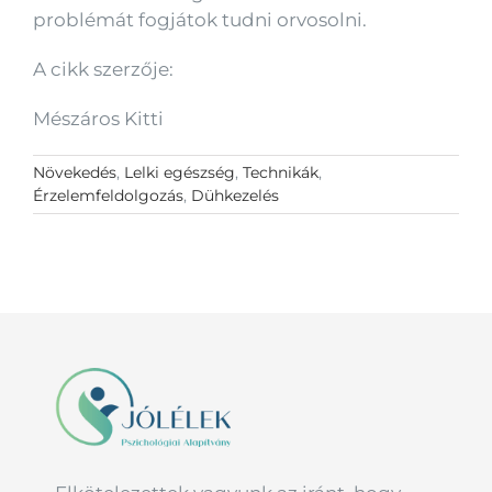
problémát fogjátok tudni orvosolni.
A cikk szerzője:
Mészáros Kitti
Növekedés
,
Lelki egészség
,
Technikák
,
Érzelemfeldolgozás
,
Dühkezelés