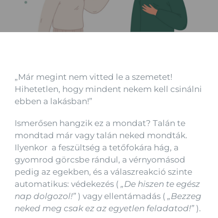
Kapcsolat
„Már megint nem vitted le a szemetet!
Hihetetlen, hogy mindent nekem kell csinálni
ebben a lakásban!”
Ismerősen hangzik ez a mondat? Talán te
mondtad már vagy talán neked mondták.
Ilyenkor a feszültség a tetőfokára hág, a
gyomrod görcsbe rándul, a vérnyomásod
pedig az egekben, és a válaszreakció szinte
automatikus: védekezés (
„De hiszen te egész
nap dolgozol!”
) vagy ellentámadás (
„Bezzeg
neked meg csak ez az egyetlen feladatod!”
).