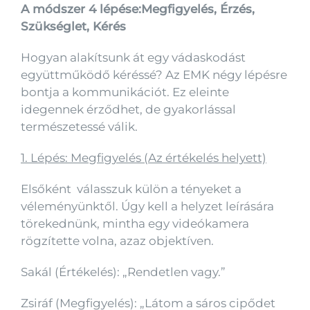
A módszer 4 lépése:Megfigyelés, Érzés,
Szükséglet, Kérés
Hogyan alakítsunk át egy vádaskodást
együttműködő kéréssé? Az EMK négy lépésre
bontja a kommunikációt. Ez eleinte
idegennek érződhet, de gyakorlással
természetessé válik.
1. Lépés: Megfigyelés (Az értékelés helyett)
Elsőként válasszuk külön a tényeket a
véleményünktől. Úgy kell a helyzet leírására
törekednünk, mintha egy videókamera
rögzítette volna, azaz objektíven.
Sakál (Értékelés): „Rendetlen vagy.”
Zsiráf (Megfigyelés): „Látom a sáros cipődet