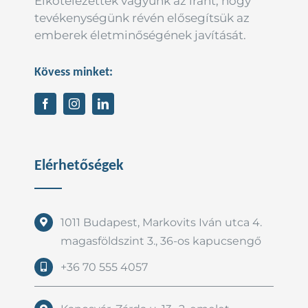
Elkötelezettek vagyunk az iránt, hogy
tevékenységünk révén elősegítsük az
emberek életminőségének javítását.
Kövess minket:
Elérhetőségek
1011 Budapest, Markovits Iván utca 4.
magasföldszint 3., 36-os kapucsengő
+36 70 555 4057