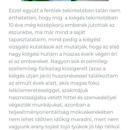
Ezzel együtt a fentiek tekintetében talán nem
érthetetlen, hogy míg a kiégés tekintetében
10 éve még középkorú emberek jutottak az
eszünkbe, ma már mind a saját
tapasztalataim, mind pedig a kiégést
vizsgáló kutatások azt mutatják, hogy az első
nagy kiégési hullám a húszas éveik végén éri
el az embereket. Nagyon sok érzelmileg-
szellemileg-fizikailag kizsigerelt (azaz a
kiégés útján járó) huszonévessel találkoztam
az elmúlt évek alatt, akik magas fokú
lelkiismeretességgel, szakmájuk
hasznosságába vetett hittel és szenvedéllyel
végezték munkájukat, azonban a
teljesítményorientáltság mókuskerekében
nem lehet időtlen időkig maradni, mert nem
vagyunk arany tojást tojó tyúkok jó táp nélkül.