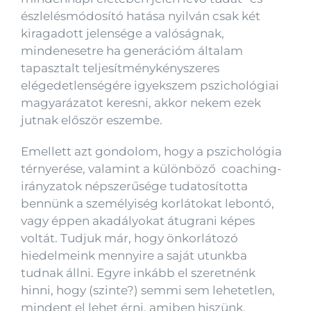
észlelésmódosító hatása nyilván csak két
kiragadott jelensége a valóságnak,
mindenesetre ha generációm általam
tapasztalt teljesítménykényszeres
elégedetlenségére igyekszem pszichológiai
magyarázatot keresni, akkor nekem ezek
jutnak először eszembe.
Emellett azt gondolom, hogy a pszichológia
térnyerése, valamint a különböző coaching-
irányzatok népszerűsége tudatosította
bennünk a személyiség korlátokat lebontó,
vagy éppen akadályokat átugrani képes
voltát. Tudjuk már, hogy önkorlátozó
hiedelmeink mennyire a saját utunkba
tudnak állni. Egyre inkább el szeretnénk
hinni, hogy (szinte?) semmi sem lehetetlen,
mindent el lehet érni, amiben hiszünk.