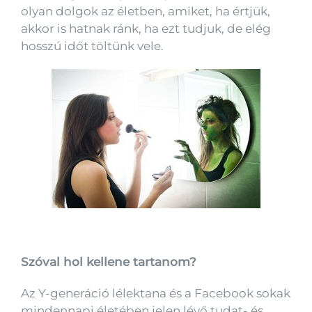
olyan dolgok az életben, amiket, ha értjük,
akkor is hatnak ránk, ha ezt tudjuk, de elég
hosszú időt töltünk vele.
Szóval hol kellene tartanom?
Az Y-generáció lélektana és a Facebook sokak
mindennapi életében jelen lévő tudat- és