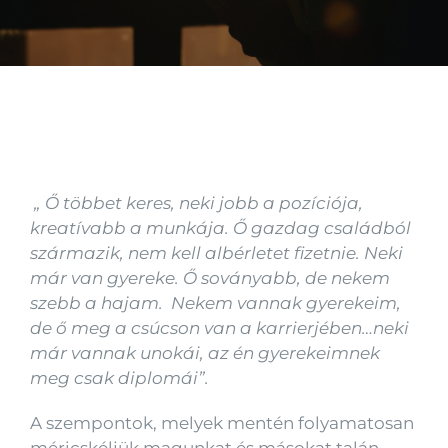
Kapcsolat
„ Ő többet keres, neki jobb a pozíciója,
kreatívabb a munkája. Ő gazdag családból
származik, nem kell albérletet fizetnie. Neki
már van gyereke. Ő soványabb, de nekem
szebb a hajam. Nekem vannak gyerekeim,
de ő meg a csúcson van a karrierjében…neki
már vannak unokái, az én gyerekeimnek
meg csak diplomái”.
A szempontok, melyek mentén folyamatosan
méricskéljük magunkat és másokat talán