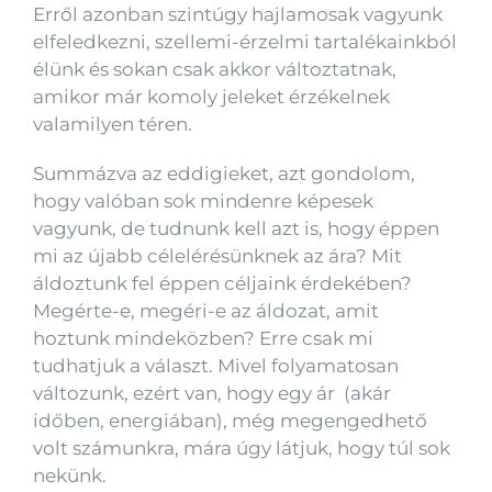
Erről azonban szintúgy hajlamosak vagyunk
elfeledkezni, szellemi-érzelmi tartalékainkból
élünk és sokan csak akkor változtatnak,
amikor már komoly jeleket érzékelnek
valamilyen téren.
Summázva az eddigieket, azt gondolom,
hogy valóban sok mindenre képesek
vagyunk, de tudnunk kell azt is, hogy éppen
mi az újabb célelérésünknek az ára? Mit
áldoztunk fel éppen céljaink érdekében?
Megérte-e, megéri-e az áldozat, amit
hoztunk mindeközben? Erre csak mi
tudhatjuk a választ. Mivel folyamatosan
változunk, ezért van, hogy egy ár (akár
időben, energiában), még megengedhető
volt számunkra, mára úgy látjuk, hogy túl sok
nekünk.