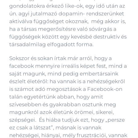
gondolatokra érkező like-ok, egy idő után az
ún. agyi jutalmazó dopamin- rendszerünket
aktiválva függőséget okoznak, még akkor is,
ha a társas megerősítésre való sóvárgás a
függőségek között egy kevésbé destruktív és
társadalmilag elfogadott forma.
Sokszor és sokan írtak már arról, hogy a
facebook mennyire irreális képet fest, mind a
saját magunk, mind pedig embertársaink
észlelt életéről: ha vannak is a nehézségekről
is számot adó megosztások a Facebook-on
talán egyetértünk abban, hogy amit
szívesebben és gyakrabban osztunk meg
magunkról azok életünk örömei, sikerei,
szépségei. És hiába tudjuk ezt, hogy „persze
ez csak a látszat”, másnak is vannak
nehézségei, hiányai, mély frusztrációi, vannak