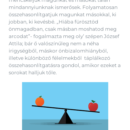
mindannyiunknak ismerősek. Folyamatosan
összehasonlítgatjuk magunkat másokkal, ki
jobban, ki kevésbé. „Hiába fürösztöd
önmagadban, csak másban moshatod meg
arcodat”- fogalmazta meg oly’ szépen József
Attila; bár ő valószínűleg nem a néha
irigységből, máskor önbizalomhiányból,
illetve különböző félelmekből táplálkozó
összehasonlítgatásra gondol, amikor ezeket a
sorokat halljuk tőle.