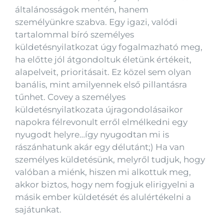
általánosságok mentén, hanem
személyünkre szabva. Egy igazi, valódi
tartalommal bíró személyes
küldetésnyilatkozat úgy fogalmazható meg,
ha előtte jól átgondoltuk életünk értékeit,
alapelveit, prioritásait. Ez közel sem olyan
banális, mint amilyennek első pillantásra
tűnhet. Covey a személyes
küldetésnyilatkozata újragondolásaikor
napokra félrevonult erről elmélkedni egy
nyugodt helyre…így nyugodtan mi is
rászánhatunk akár egy délutánt;) Ha van
személyes küldetésünk, melyről tudjuk, hogy
valóban a miénk, hiszen mi alkottuk meg,
akkor biztos, hogy nem fogjuk elirigyelni a
másik ember küldetését és alulértékelni a
sajátunkat.