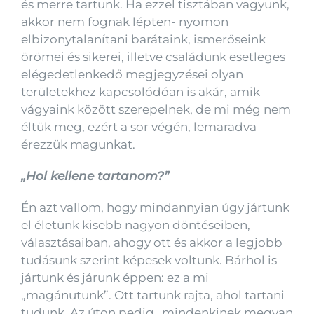
és merre tartunk. Ha ezzel tisztában vagyunk,
akkor nem fognak lépten- nyomon
elbizonytalanítani barátaink, ismerőseink
örömei és sikerei, illetve családunk esetleges
elégedetlenkedő megjegyzései olyan
területekhez kapcsolódóan is akár, amik
vágyaink között szerepelnek, de mi még nem
éltük meg, ezért a sor végén, lemaradva
érezzük magunkat.
„Hol kellene tartanom?”
Én azt vallom, hogy mindannyian úgy jártunk
el életünk kisebb nagyon döntéseiben,
választásaiban, ahogy ott és akkor a legjobb
tudásunk szerint képesek voltunk. Bárhol is
jártunk és járunk éppen: ez a mi
„magánutunk”. Ott tartunk rajta, ahol tartani
tudunk. Az úton pedig „mindenkinek megvan