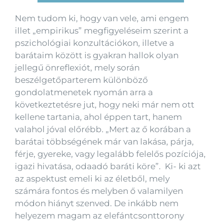
Nem tudom ki, hogy van vele, ami engem
illet „empirikus” megfigyeléseim szerint a
pszichológiai konzultációkon, illetve a
barátaim között is gyakran hallok olyan
jellegű önreflexiót, mely során
beszélgetőparterem különböző
gondolatmenetek nyomán arra a
következtetésre jut, hogy neki már nem ott
kellene tartania, ahol éppen tart, hanem
valahol jóval előrébb. „Mert az ő korában a
barátai többségének már van lakása, párja,
férje, gyereke, vagy legalább felelős pozíciója,
igazi hivatása, odaadó baráti köre”. Ki- ki azt
az aspektust emeli ki az életből, mely
számára fontos és melyben ő valamilyen
módon hiányt szenved. De inkább nem
helyezem magam az elefántcsonttorony