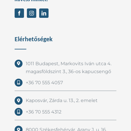
Elérhetőségek
1011 Budapest, Markovits Iván utca 4.
magasföldszint 3., 36-os kapucsengő
+36 70 555 4057
Kaposvár, Zárda u. 13., 2. emelet
+36 70 555 4312
8000 Székesfehérvár, Arany J. u. 16.