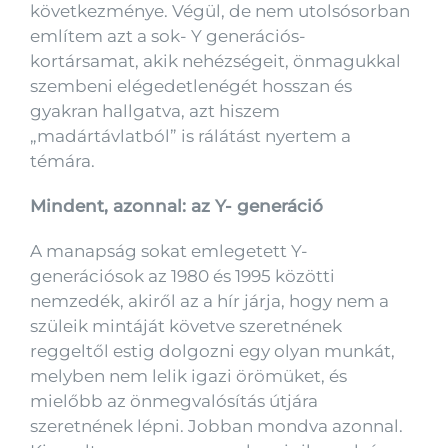
következménye. Végül, de nem utolsósorban
említem azt a sok- Y generációs-
kortársamat, akik nehézségeit, önmagukkal
szembeni elégedetlenégét hosszan és
gyakran hallgatva, azt hiszem
„madártávlatból” is rálátást nyertem a
témára.
Mindent, azonnal: az Y- generáció
A manapság sokat emlegetett Y-
generációsok az 1980 és 1995 közötti
nemzedék, akiről az a hír járja, hogy nem a
szüleik mintáját követve szeretnének
reggeltől estig dolgozni egy olyan munkát,
melyben nem lelik igazi örömüket, és
mielőbb az önmegvalósítás útjára
szeretnének lépni. Jobban mondva azonnal.