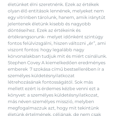
életünket élni szeretnénk. Ezek az értékek
olyan élő entitások lennének, melyeket nem
egy vitrinben tárolunk, hanem, amik iránytűt
jelentenek életünk kisebb és nagyobb
döntéseihez. Ezek az értékeink és
értékrangsorunk- melyet időnként szintúgy
fontos felülvizsgálni, hiszen változni „ér”, ami
viszont fontos: hogy legalább nagy
körvonalakban tudjuk mit és miért csinálunk.
Stephen Covey A kiemelkedően eredményes
emberek 7 szokása című bestsellerében ír a
személyes küldetésnyilatkozat
létrehozásának fontosságától. Sok más
mellett ezért is érdemes kézbe venni ezt a
könyvet: a személyes küldetésnyilatkozat,
más néven személyes misszió, melyben
megfogalmazzuk azt, hogy mit tekintünk
életünk értelmének, céljának, de nem csak