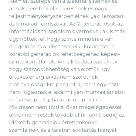
Kiemelt szerepe van a szakmai sikernek és
annak pénzbeli elismerésének és nagy
teljesítménykényszerben élnek, „aki lemarad
az kimarad” címszóval. Az Y generációsok az
információs társadalom gyermekei, akik már
úgy nőttek fel, hogy szinte mindenre van
megoldás és a lehetőségeik- különösen a
korábbi generációk lehetőségeihez képest-
szinte korlátlanok. Annak tudatában élnek,
hogy számos lehetőség van előttük, így
értékes energiáikat nem szeretnék
hiábavalóságokra pazarolni, ezért egyrészt
nem fogadnak el akármilyen munkaajánlatot,
másrészt pedig, ha az adott pozíció
rövidesen nem tölti el őket megelégedéssel,
akkor nem restek tovább állni- amit pedig az
idősebb generációk értetlenkedve
szemlélnek, és általában a kitartás hiányát