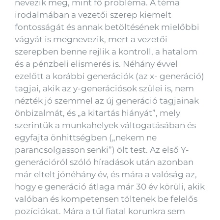
nevezik meg, mint fő probléma. A téma
irodalmában a vezetői szerep kiemelt
fontosságát és annak betöltésének mielőbbi
vágyát is megnevezik, mert a vezetői
szerepben benne rejlik a kontroll, a hatalom
és a pénzbeli elismerés is. Néhány évvel
ezelőtt a korábbi generációk (az x- generáció)
tagjai, akik az y-generációsok szülei is, nem
nézték jó szemmel az új generáció tagjainak
önbizalmát, és „a kitartás hiányát”, mely
szerintük a munkahelyek váltogatásában és
egyfajta önhittségben („nekem ne
parancsolgasson senki”) ölt test. Az első Y-
generációról szóló híradások után azonban
már eltelt jónéhány év, és mára a valóság az,
hogy e generáció átlaga már 30 év körüli, akik
valóban és kompetensen töltenek be felelős
pozíciókat. Mára a túl fiatal korunkra sem