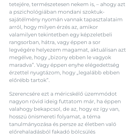
tetejére, természetesen nekem is, – ahogy azt
a pszichológiában mondani szoktuk-
sajátélmény nyomán vannak tapasztalataim
arról, hogy milyen érzés az, amikor
valamilyen tekintetben egy képzeletbeli
rangsorban, hátra, vagy éppen a sor
legvégére helyezem magamat, aktuálisan azt
megélve, hogy „bizony ebben le vagyok
maradva”. Vagy éppen enyhe elégedettség
érzettel nyugtázom, hogy „legalább ebben
előrébb tartok”.
Szerencsére ezt a méricskélő üzemmódot
nagyon rövid ideig futtatom már, ha éppen
valahogy bekapcsol, de az, hogy ez így van,
hosszú önismereti folyamat, a téma
tanulmányozása és persze az életben való
előrehaladásból fakadó bölcsülés