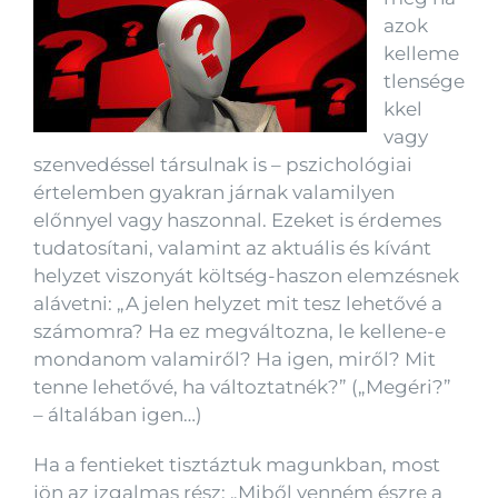
azok
kelleme
tlensége
kkel
vagy
szenvedéssel társulnak is – pszichológiai
értelemben gyakran járnak valamilyen
előnnyel vagy haszonnal. Ezeket is érdemes
tudatosítani, valamint az aktuális és kívánt
helyzet viszonyát költség-haszon elemzésnek
alávetni: „A jelen helyzet mit tesz lehetővé a
számomra? Ha ez megváltozna, le kellene-e
mondanom valamiről? Ha igen, miről? Mit
tenne lehetővé, ha változtatnék?” („Megéri?”
– általában igen…)
Ha a fentieket tisztáztuk magunkban, most
jön az izgalmas rész: „Miből venném észre a