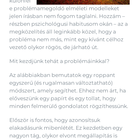
különfél
e problémamegoldó elméleti modelleket
jelen írásban nem fogom taglalni. Hozzám –
részben pszichológusi habitusom okán – az a
megközelítés áll leginkább közel, hogy a
probléma nem más, mint egy kívánt célhoz
vezető olykor rögös, de járható út.
Mit kezdjünk tehát a problémáinkkal?
Az alábbiakban bemutatok egy roppant
egyszerű (és rugalmasan változtatható)
módszert, amely segíthet. Ehhez nem árt, ha
előveszünk egy papírt és egy tollat, hogy
minden felmerülő gondolatot rögzíthessünk.
Először is fontos, hogy azonosítsuk
elakadásunk mibenlétét. Ez kezdetben egy
nagyon tág, olykor elvont megállapítás is