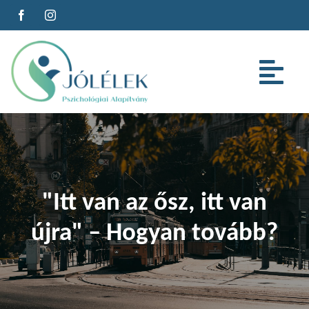
Kihagyás
Tog
Nav
Az alapítványról
Szolgáltatások
"Itt van az ősz, itt van
Cégeknek
újra" – Hogyan tovább?
Oktatás
Cikkeink