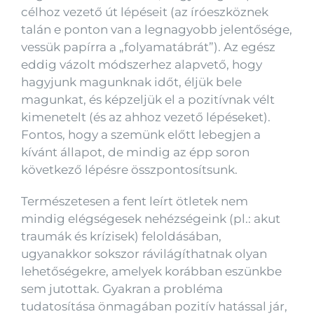
célhoz vezető út lépéseit (az íróeszköznek
talán e ponton van a legnagyobb jelentősége,
vessük papírra a „folyamatábrát”). Az egész
eddig vázolt módszerhez alapvető, hogy
hagyjunk magunknak időt, éljük bele
magunkat, és képzeljük el a pozitívnak vélt
kimenetelt (és az ahhoz vezető lépéseket).
Fontos, hogy a szemünk előtt lebegjen a
kívánt állapot, de mindig az épp soron
következő lépésre összpontosítsunk.
Természetesen a fent leírt ötletek nem
mindig elégségesek nehézségeink (pl.: akut
traumák és krízisek) feloldásában,
ugyanakkor sokszor rávilágíthatnak olyan
lehetőségekre, amelyek korábban eszünkbe
sem jutottak. Gyakran a probléma
tudatosítása önmagában pozitív hatással jár,