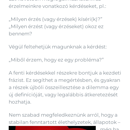
érzelmeinkre vonatkozó kérdéseket, pl.:
„Milyen érzés (vagy érzések) kíséri(k)?”
„Milyen érzést (vagy érzéseket) okoz ez
bennem?
Végül feltehetjük magunknak a kérdést:
„Miből érzem, hogy ez egy probléma?”
A fenti kérdésekkel részekre bontjuk a kezdeti
frázist. Ez segíthet a megértésben, és gyakran
a részek újbóli összeillesztése a dilemma egy
új definícióját, vagy legalábbis átkeretezését
hozhatja.
Nem szabad megfeledkeznünk arról, hogy a
stabilan fenntartot
t élethelyzetek, állapotok –
még ha