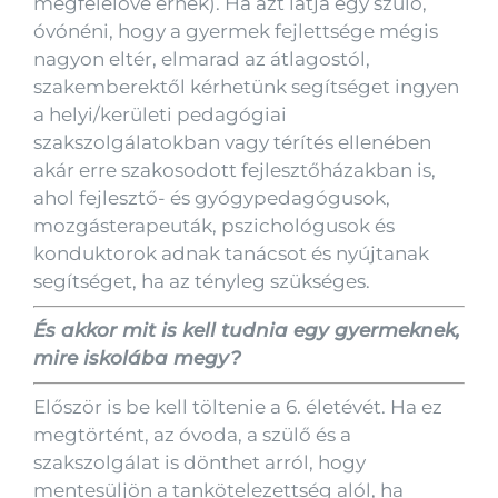
megfelelővé érnek). Ha azt látja egy szülő,
óvónéni, hogy a gyermek fejlettsége mégis
nagyon eltér, elmarad az átlagostól,
szakemberektől kérhetünk segítséget ingyen
a helyi/kerületi pedagógiai
szakszolgálatokban vagy térítés ellenében
akár erre szakosodott fejlesztőházakban is,
ahol fejlesztő- és gyógypedagógusok,
mozgásterapeuták, pszichológusok és
konduktorok adnak tanácsot és nyújtanak
segítséget, ha az tényleg szükséges.
És akkor mit is kell tudnia egy gyermeknek,
mire iskolába megy?
Először is be kell töltenie a 6. életévét. Ha ez
megtörtént, az óvoda, a szülő és a
szakszolgálat is dönthet arról, hogy
mentesüljön a tankötelezettség alól, ha