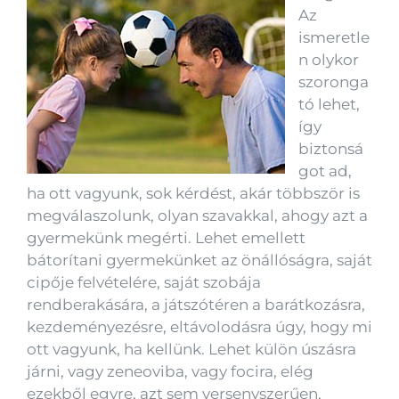
Az
ismeretle
n olykor
szoronga
tó lehet,
így
biztonsá
got ad,
ha ott vagyunk, sok kérdést, akár többször is
megválaszolunk, olyan szavakkal, ahogy azt a
gyermekünk megérti. Lehet emellett
bátorítani gyermekünket az önállóságra, saját
cipője felvételére, saját szobája
rendberakására, a játszótéren a barátkozásra,
kezdeményezésre, eltávolodásra úgy, hogy mi
ott vagyunk, ha kellünk. Lehet külön úszásra
járni, vagy zeneoviba, vagy focira, elég
ezekből egyre, azt sem versenyszerűen,