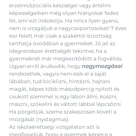
érzelmi/szociális készségei vagy értelmi
képességeiben még olyan hiányokat fedez
fel, ami ezt indokolja. Ha nincs ilyen gyanú,
nem is vizsgáljuk a nagycsoportosokat! 7 éves
kor felett már csak a szakértői bizottság
tarthatja óvodában a gyermeket. Jó jel az
idegrendszer érettségét tekintve, ha a
gyermeknél már megkezdődött a fogváltás.
Ugyan erről árulkodik, hogy
nagymozgásai
rendezettek, vagyis nem esik el a saját
lábában, tud biciklizni, hintázni, hajtani
magát, képes több másodpercig nyitott és
csukott szemmel is egy lábon állni, kúszni,
mászni, szökellni és váltott lábbal lépcsőzni.
Ha pörgetjük, szeme szakaszosan követi a
mozgását (nystagmus).
Az iskolaérettségi vizsgálaton azt is
megfigyeljük, hogy a gyermek képes e a