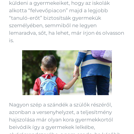
küldeni a gyermekeiket, hogy az iskolák
alkotta “felvevőpiacon” majd a legjobb
“tanuló-erőt” biztosítsák gyermekük
személyében, semmiből ne legyen
lemaradva, sőt, ha lehet, már írjon és olvasson
is.
Nagyon szép a szándék a szülők részéről,
azonban a versenyhelyzet, a teljesítmény
hajszolása már olyan kora gyermekkortól
beivódik így a gyermekek lelkébe,