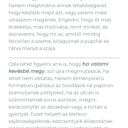
hanem megkínálva annak lehetőségével,
hogy később majd azt, vagy valami mást
válasszon magának. Engedni, hogy őt más
érdekelje, más motiválja, mint minket, és
észrevenni, hogy mi az, amitől mindig
felcsillan a szeme, kitágulnak a pupillái és
tátva marad a szája.
Oda lehet figyelni arra is, hogy
ha valami
kevésbé megy
, azt újra megmutassuk, ha
lehet nem oktatás, hanem élményszerű
formában (például az óvodások ne papíron
számoljanak pöttyöket, ha az utcán is
számolhatnak piros autókat, virágot,
karácsonyfát az ablakban vagy a tortán a
gyertyát, füzet helyett az életkori
sajátosságaiknak, kézcsontjaik állapotának