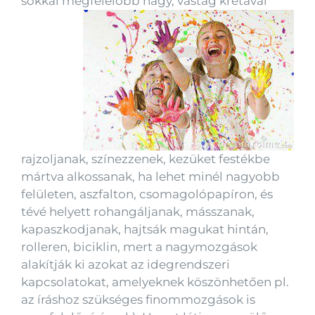
sokkal megfelelőbb nagy,
vastag krétával
rajzoljanak, színezzenek, kezüket festékbe
mártva alkossanak, ha lehet minél nagyobb
felületen, aszfalton, csomagolópapíron, és
tévé helyett rohangáljanak, másszanak,
kapaszkodjanak, hajtsák magukat hintán,
rolleren, biciklin, mert a nagymozgások
alakítják ki azokat az idegrendszeri
kapcsolatokat, amelyeknek köszönhetően pl.
az íráshoz szükséges finommozgások is