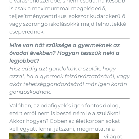
elvárásrendszerébe, s nem csoda, ha később
is csak a maximummal megelégedő,
teljesítménycentrikus, sokszor kudarckerülő
vagy szorongó iskolásokká majd felnőttekké
cseperednek.
Mire van hát szüksége a gyermeknek az
óvodai években? Hogyan tesszük neki a
legjobbat?
Hisz eddig azt gondolták a szülők, hogy
azzal, ha a gyermek felzárkóztatásáról, vagy
akár tehetséggondozásáról már igen korán
gondoskodnak.
Valóban, az odafigyelés igen fontos dolog,
ezért erről nem is beszélném le a szülőket!
Akkor hogyan? Ebben az életkorban sokat
kell együtt lenni, játszani, megmutatni a
világot.