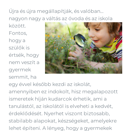
Újra és újra megállapítják, és valóban…
nagyon nagy a váltás az óvoda és az iskola
között.
Fontos,
hogy a
szülők is
értsék, hogy
nem veszít a
gyermek
semmit, ha
egy évvel később kezdi az iskolát,
amennyiben ez indokolt, hisz megalapozott
ismeretek híján kudarcok érhetik, ami a
tanulástól, az iskolától is elveheti a kedvét,
érdeklődését. Nyerhet viszont biztosabb,
stabilabb alapokat, készségeket, amelyekre
lehet építeni. A lényeg, hogy a gyermekek