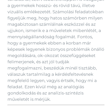
a gyermekek hosszú- és rövid távú, illetve
vizuális emlékezetét. Számolási feladatokban
figyeljük meg, hogy hatos számörben milyen
magabiztosan számlálnak eszközzel és az
ujjukon, ismerik e a műveletek mibenlétét, a
mennyiségállandóság fogalmát. Fontos,
hogy a gyermekek ebben a korban már
képesek legyenek bizonyos problémák önálló
megoldására, ok-okozat összefüggéseket
felimerjenek, és azt jól tudják
megfogalmazni, beszédük minél tisztább,
válaszuk tartalmilag a kérdésfeltevésnek
megfelelő legyen, vagyis értsék, hogy mi a
feladat. Ezen kívül még az analógiás
gondolkodás és az analízis-szintézis
műveletét is mérjük.