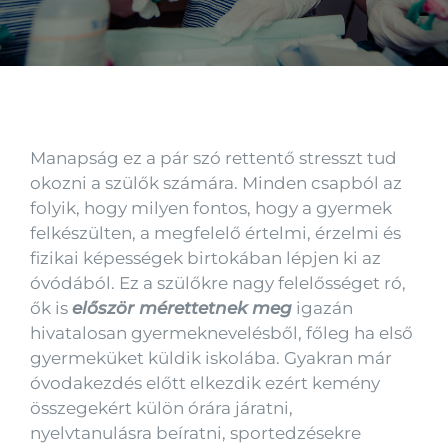
Kapcsolat
Manapság ez a pár szó rettentő stresszt tud
okozni a szülők számára. Minden csapból az
folyik, hogy milyen fontos, hogy a gyermek
felkészülten, a megfelelő értelmi, érzelmi és
fizikai képességek birtokában lépjen ki az
óvódából. Ez a szülőkre nagy felelősséget ró,
ők is
először mérettetnek meg
igazán
hivatalosan gyermeknevelésből, főleg ha első
gyermeküket küldik iskolába. Gyakran már
óvodakezdés előtt elkezdik ezért kemény
összegekért külön órára járatni,
nyelvtanulásra beíratni, sportedzésekre