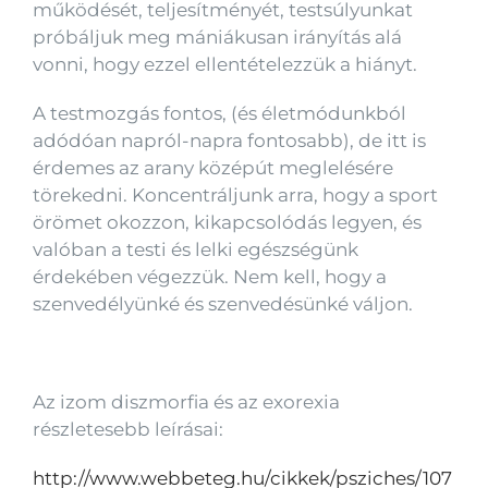
működését, teljesítményét, testsúlyunkat
próbáljuk meg mániákusan irányítás alá
vonni, hogy ezzel ellentételezzük a hiányt.
A testmozgás fontos, (és életmódunkból
adódóan napról-napra fontosabb), de itt is
érdemes az arany középút meglelésére
törekedni. Koncentráljunk arra, hogy a sport
örömet okozzon, kikapcsolódás legyen, és
valóban a testi és lelki egészségünk
érdekében végezzük. Nem kell, hogy a
szenvedélyünké és szenvedésünké váljon.
Az izom diszmorfia és az exorexia
részletesebb leírásai:
http://www.webbeteg.hu/cikkek/psziches/107