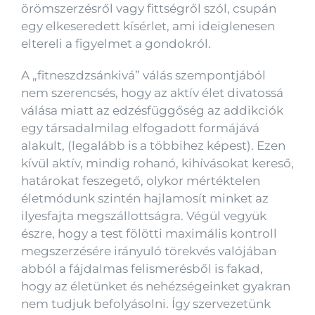
örömszerzésről vagy fittségről szól, csupán
egy elkeseredett kísérlet, ami ideiglenesen
eltereli a figyelmet a gondokról.
A „fitneszdzsánkivá” válás szempontjából
nem szerencsés, hogy az aktív élet divatossá
válása miatt az edzésfüggőség az addikciók
egy társadalmilag elfogadott formájává
alakult, (legalább is a többihez képest). Ezen
kívül aktív, mindig rohanó, kihívásokat kereső,
határokat feszegető, olykor mértéktelen
életmódunk szintén hajlamosít minket az
ilyesfajta megszállottságra. Végül vegyük
észre, hogy a test fölötti maximális kontroll
megszerzésére irányuló törekvés valójában
abból a fájdalmas felismerésből is fakad,
hogy az életünket és nehézségeinket gyakran
nem tudjuk befolyásolni. Így szervezetünk