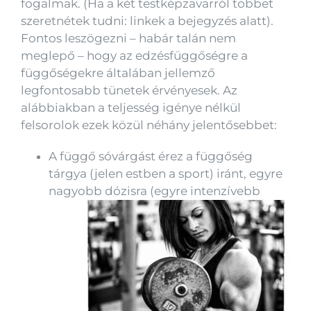
fogalmak. (Ha a két testképzavarról többet
szeretnétek tudni: linkek a bejegyzés alatt).
Fontos leszögezni – habár talán nem
meglepő – hogy az edzésfüggőségre a
függőségekre általában jellemző
legfontosabb tünetek érvényesek. Az
alábbiakban a teljesség igénye nélkül
felsorolok ezek közül néhány jelentősebbet:
A függő sóvárgást érez a függőség
tárgya (jelen estben a sport) iránt, egyre
nagyobb dózisra (egyr
e intenzívebb