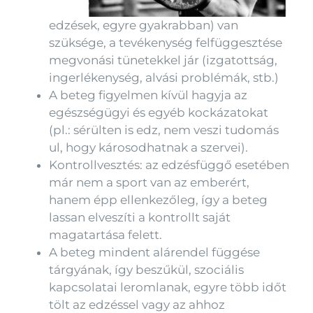
edzések, egyre gyakrabban) van
szüksége, a tevékenység felfüggesztése
megvonási tünetekkel jár (izgatottság,
ingerlékenység, alvási problémák, stb.)
A beteg figyelmen kívül hagyja az
egészségügyi és egyéb kockázatokat
(pl.: sérülten is edz, nem veszi tudomás
ul, hogy károsodhatnak a szervei).
Kontrollvesztés: az edzésfüggő esetében
már nem a sport van az emberért,
hanem épp ellenkezőleg, így a beteg
lassan elveszíti a kontrollt saját
magatartása felett.
A beteg mindent alárendel függése
tárgyának, így beszűkül, szociális
kapcsolatai leromlanak, egyre több időt
tölt az edzéssel vagy az ahhoz