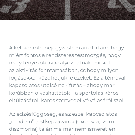
Kapcsolat
A két korábbi bejegyzésben arról írtam, hogy
miért fontos a rendszeres testmozgás, hogy
mely tényezők akadályozhatnak minket
az aktivitás fenntartásában, és hogy milyen
fogásokkal küzdhetjük le ezeket. Ez a témával
kapcsolatos utolsó nekifutás – ahogy már
korábban olvashattátok – a sportolás kóros
eltúlzásáról, káros szenvedéllyé válásáról szól.
Az edzésfüggőség, és az ezzel kapcsolatos
„modern” testképzavarok (exorexia, izom
diszmorfia) talán ma már nem ismeretlen