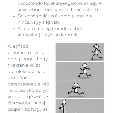
kapcsolódó tevékenységekkel, és egyre
kevesebbet munkával, pihenéssel, stb.
Betegségbelátás és betegségtudat
nincs, vagy alig van.
Az életminőség (mindezekből
kifolyólag) súlyosan leromlik.
A legfőbb
probléma ezzel a
betegséggel, hogy
gyakran a külső
szemlélő számára
sem tűnik
betegségnek, elvég
re „ő csak komolyan
veszi az egészséges
életmódot”. A baj
csupán az, hogy ez