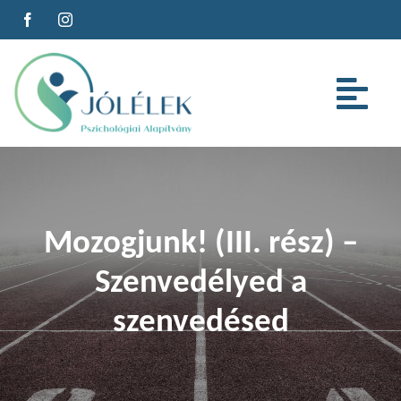
Kihagyás
Tog
Nav
Az alapítványról
Szolgáltatások
Mozogjunk! (III. rész) –
Szenvedélyed a
Cégeknek
szenvedésed
Oktatás
Cikkeink