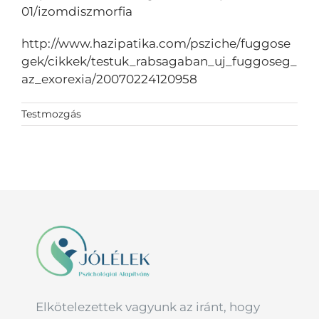
01/izomdiszmorfia
http://www.hazipatika.com/psziche/fuggose
gek/cikkek/testuk_rabsagaban_uj_fuggoseg_
az_exorexia/20070224120958
Testmozgás
Elkötelezettek vagyunk az iránt, hogy