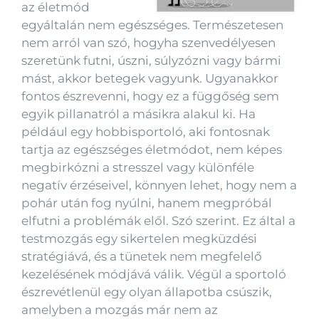
az életmód
egyáltalán nem egészséges. Természetesen
nem arról van szó, hogyha szenvedélyesen
szeretünk futni, úszni, súlyzózni vagy bármi
mást, akkor betegek vagyunk. Ugyanakkor
fontos észrevenni, hogy ez a függőség sem
egyik pillanatról a másikra alakul ki. Ha
például egy hobbisportoló, aki fontosnak
tartja az egészséges életmódot, nem képes
megbirkózni a stresszel vagy különféle
negatív érzéseivel, könnyen lehet, hogy nem a
pohár után fog nyúlni, hanem megpróbál
elfutni a problémák elől. Szó szerint. Ez által a
testmozgás egy sikertelen megküzdési
stratégiává, és a tünetek nem megfelelő
kezelésének módjává válik. Végül a sportoló
észrevétlenül egy olyan állapotba csúszik,
amelyben a mozgás már nem az