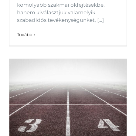
komolyabb szakmai okfejtésekbe,
hanem kiválasztjuk valamelyik
szabadidős tevékenységünket, [...]
Tovább