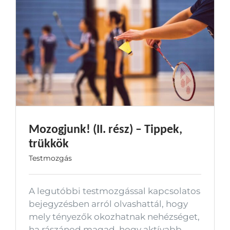
Mozogjunk! (II. rész) – Tippek,
trükkök
Testmozgás
A legutóbbi testmozgással kapcsolatos
bejegyzésben arról olvashattál, hogy
mely tényezők okozhatnak nehézséget,
ha rászánod magad, hogy aktívabb