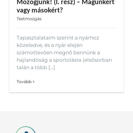
Mozogjunk! (I. rész) – Magunkért
vagy másokért?
Testmozgás
Tapasztalataim szerint a nyárhoz
közeledve, és a nyár elején
számottevően megnő bennünk a
hajlandóság a sportolásra (elsősorban
talán a több [...]
Tovább