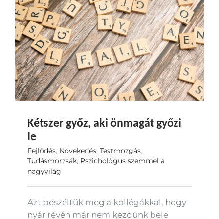
Kétszer győz, aki önmagát győzi
le
Fejlődés
,
Növekedés
,
Testmozgás
,
Tudásmorzsák
,
Pszichológus szemmel a
nagyvilág
Azt beszéltük meg a kollégákkal, hogy
nyár révén már nem kezdünk bele