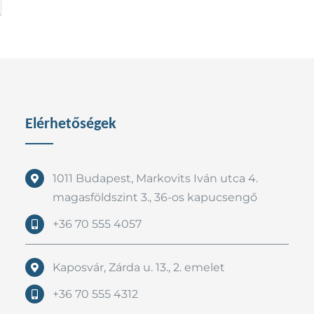
Elérhetőségek
1011 Budapest, Markovits Iván utca 4.
magasföldszint 3., 36-os kapucsengő
+36 70 555 4057
Kaposvár, Zárda u. 13., 2. emelet
+36 70 555 4312