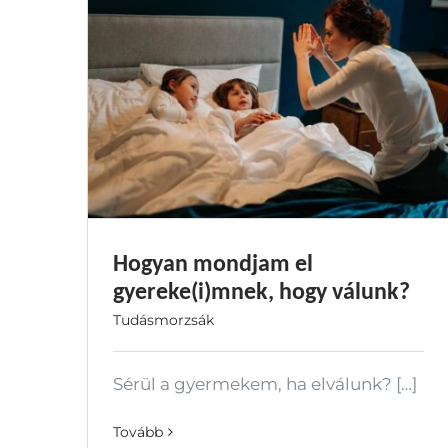
Hogyan mondjam el
gyereke(i)mnek, hogy válunk?
Tudásmorzsák
Sérül a gyermekem, ha elválunk? […]
Tovább