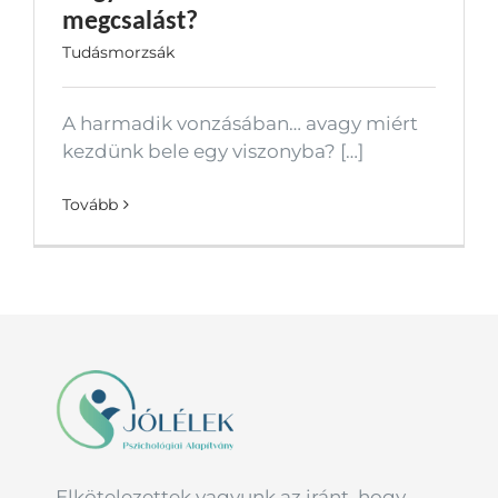
megcsalást?
Tudásmorzsák
A harmadik vonzásában… avagy miért
kezdünk bele egy viszonyba? […]
Tovább
Elkötelezettek vagyunk az iránt, hogy