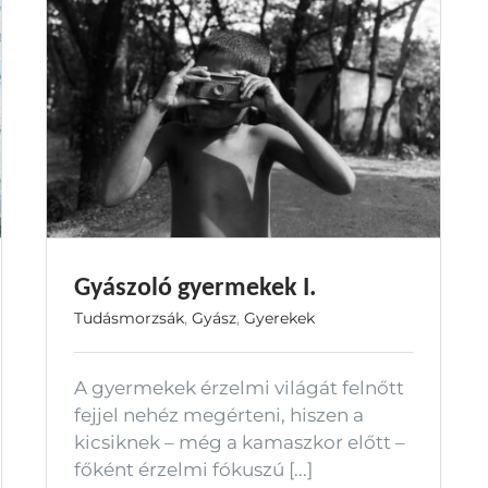
Gyászoló gyermekek I.
Tudásmorzsák
,
Gyász
,
Gyerekek
A gyermekek érzelmi világát felnőtt
fejjel nehéz megérteni, hiszen a
kicsiknek – még a kamaszkor előtt –
főként érzelmi fókuszú [...]