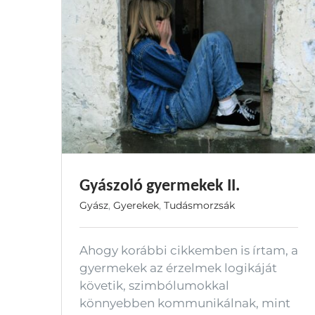
Gyászoló gyermekek II.
Gyász
,
Gyerekek
,
Tudásmorzsák
Ahogy korábbi cikkemben is írtam, a
gyermekek az érzelmek logikáját
követik, szimbólumokkal
könnyebben kommunikálnak, mint