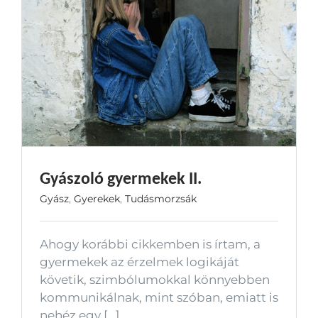
Gyászoló gyermekek II.
Gyász
,
Gyerekek
,
Tudásmorzsák
Ahogy korábbi cikkemben is írtam, a
gyermekek az érzelmek logikáját
követik, szimbólumokkal könnyebben
kommunikálnak, mint szóban, emiatt is
nehéz egy [...]