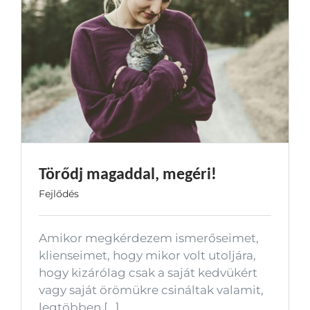
Törődj magaddal, megéri!
Fejlődés
Amikor megkérdezem ismerőseimet,
klienseimet, hogy mikor volt utoljára,
hogy kizárólag csak a saját kedvükért
vagy saját örömükre csináltak valamit,
legtöbben [...]