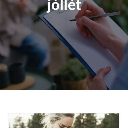
jóllét
Kapcsolat