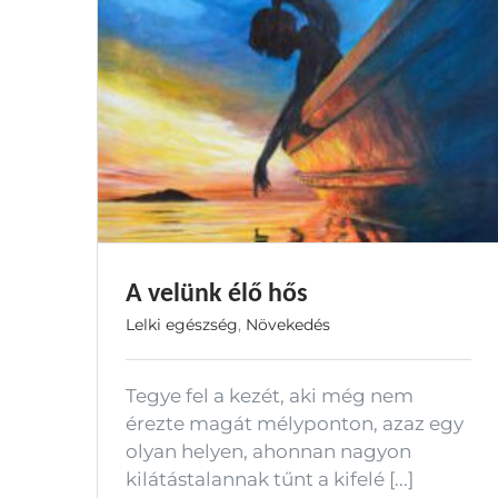
A velünk élő hős
Lelki egészség
,
Növekedés
Tegye fel a kezét, aki még nem
érezte magát mélyponton, azaz egy
olyan helyen, ahonnan nagyon
kilátástalannak tűnt a kifelé [...]