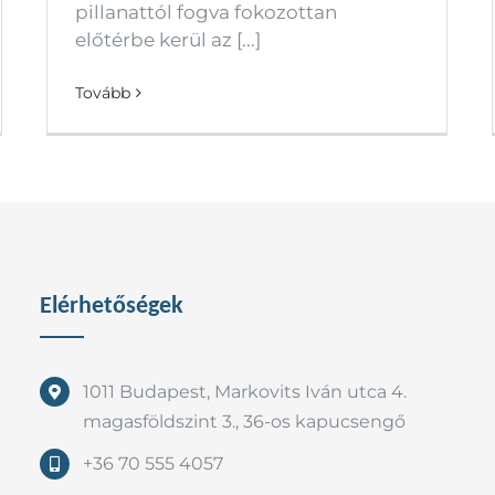
pillanattól fogva fokozottan
előtérbe kerül az [...]
Tovább
Elérhetőségek
1011 Budapest, Markovits Iván utca 4.
magasföldszint 3., 36-os kapucsengő
+36 70 555 4057