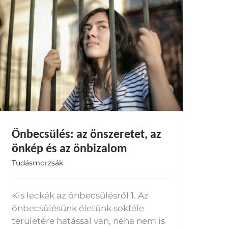
Önbecsülés: az önszeretet, az
önkép és az önbizalom
Tudásmorzsák
Kis leckék az önbecsülésről 1. Az
önbecsülésünk életünk sokféle
területére hatással van, néha nem is