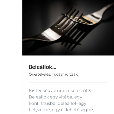
Beleállok…
Önértékelés
,
Tudásmorzsák
Kis leckék az önbecsülésről 3.
Beleállok egy vitába, egy
konfliktusba, beleállok egy
helyzetbe, egy új lehetőségbe,