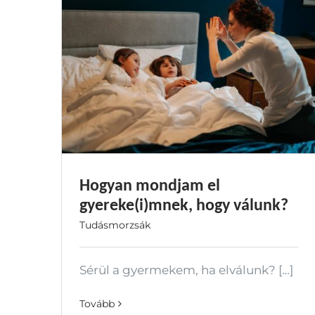
Hogyan mondjam el
gyereke(i)mnek, hogy válunk?
Tudásmorzsák
Sérül a gyermekem, ha elválunk? […]
Tovább