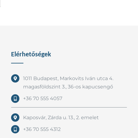
Elérhetőségek
1011 Budapest, Markovits Iván utca 4.
magasföldszint 3., 36-os kapucsengő
+36 70 555 4057
Kaposvár, Zárda u. 13., 2. emelet
+36 70 555 4312