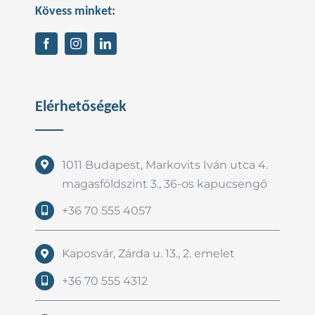
Kövess minket:
Elérhetőségek
1011 Budapest, Markovits Iván utca 4.
magasföldszint 3., 36-os kapucsengő
+36 70 555 4057
Kaposvár, Zárda u. 13., 2. emelet
+36 70 555 4312