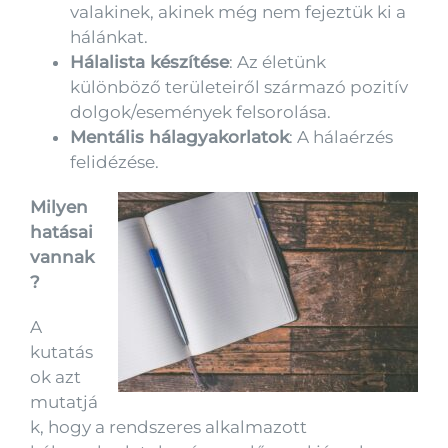
valakinek, akinek még nem fejeztük ki a
hálánkat.
Hálalista készítése
: Az életünk
különböző területeiről származó pozitív
dolgok/események felsorolása.
Mentális hálagyakorlatok
: A hálaérzés
felidézése.
Milyen
hatásai
vannak
?
A
kutatás
ok azt
mutatjá
k, hogy a rendszeres alkalmazott