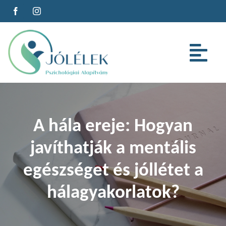
Kihagyás
Tog
Nav
Az alapítványról
A hála ereje: Hogyan
Szolgáltatások
javíthatják a mentális
Cégeknek
egészséget és jóllétet a
hálagyakorlatok?
Oktatás
Cikkeink