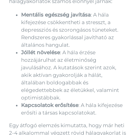
hálagyakorlatok számos előnnyel járnak:
Mentális egészség javítása
: A hála
kifejezése csökkentheti a stresszt, a
depressziós és szorongásos tüneteket.
Rendszeres gyakorlással javítható az
általános hangulat.
Jóllét növelése
: A hála érzése
hozzájárulhat az életminőség
javulásához. A kutatások szerint azok,
akik aktívan gyakorolják a hálát,
általában boldogabbak és
elégedettebbek az életükkel, valamint
optimistábbak.
Kapcsolatok erősítése
: A hála kifejezése
erősíti a társas kapcsolatokat.
Egy átfogó elemzés kimutatta, hogy már heti
2-4 alkalommal végzett rövid hálagyakorlat is