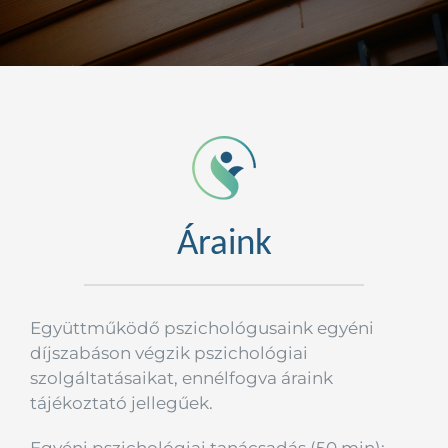
Kapcsolat
Áraink
Együttműködő pszichológusaink egyéni
díjszabáson végzik pszichológiai
szolgáltatásaikat, ennélfogva áraink
tájékoztató jellegűek.
Egyéni pszichológiai tanácsadás (50 min):