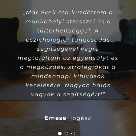
„Már évek óta küzdöttem a
“Frissdiplomásként hosszú
munkahelyi stresszel és a
ideig nem találtam a
helyemet sem az életben, sem
túlterheltséggel. A
a munkaerőpiacon. Most már
pszichológiai tanácsadás
tudom, hogy kapunyitási
segítségével végre
megtaláltam az egyensúlyt és
pánikom volt. A tanácsadási
a megküzdési stratégiákat a
alkalmak révén elkezdtem
mindennapi kihívások
hinni magamban és a
jövőbemben, megértettem mi
kezelésére. Nagyon hálás
áll az önszabotázsba torkolló
vagyok a segítségért!”
halogatásaim hátterében és
sokkal bátrabban vállaltam
Orsolya
Emese
,
könyvelő
jogász
be olyan új helyzeteket,
amiket korábban kikerültem.