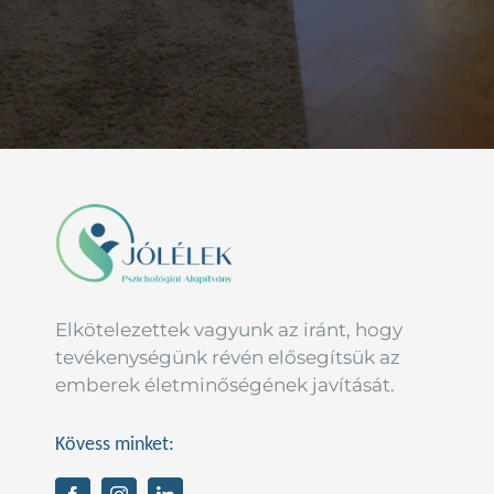
A magamba fektetett munka
meghozta a várt eredményt az
életem különböző területein”
T.
programozó
Elkötelezettek vagyunk az iránt, hogy
tevékenységünk révén elősegítsük az
emberek életminőségének javítását.
Kövess minket: