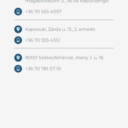
magasföldszint 3., 36-os kapucsengő
+36 70 555 4057
Kaposvár, Zárda u. 13., 2. emelet
+36 70 555 4312
8000 Székesfehérvár, Arany J. u. 16.
+36 70 781 07 10