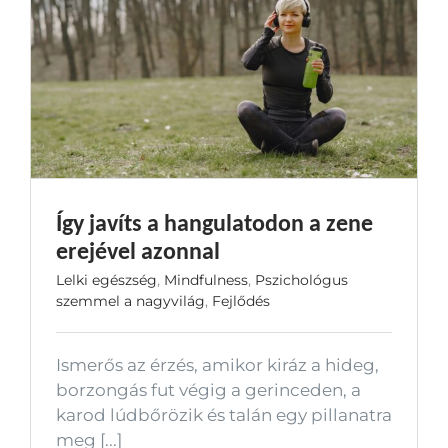
Így javíts a hangulatodon a zene
erejével azonnal
Lelki egészség
,
Mindfulness
,
Pszichológus
szemmel a nagyvilág
,
Fejlődés
Ismerős az érzés, amikor kiráz a hideg,
borzongás fut végig a gerinceden, a
karod lúdbőrözik és talán egy pillanatra
meg [...]