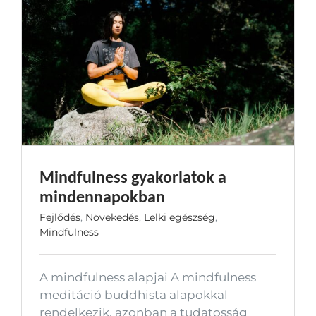
Mindfulness gyakorlatok a
mindennapokban
Fejlődés
,
Növekedés
,
Lelki egészség
,
Mindfulness
A mindfulness alapjai A mindfulness
meditáció buddhista alapokkal
rendelkezik, azonban a tudatosság