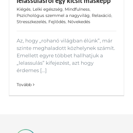
lelassulásról egy kicsit másképp
Kiégés
,
Lelki egészség
,
Mindfulness
,
Pszichológus szemmel a nagyvilág
,
Relaxáció
,
Stresszkezelés
,
Fejlődés
,
Növekedés
Az, hogy „rohanó világban élünk”, már
szinte meghaladott közhelynek számít.
Emellett egyre többet hallhatjuk a
„lelassulás” kifejezést, azt hogy
érdemes [...]
Tovább