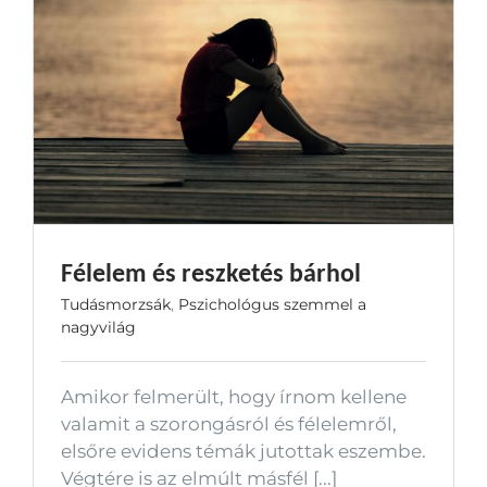
Félelem és reszketés bárhol
Tudásmorzsák
,
Pszichológus szemmel a
nagyvilág
Amikor felmerült, hogy írnom kellene
valamit a szorongásról és félelemről,
elsőre evidens témák jutottak eszembe.
Végtére is az elmúlt másfél [...]