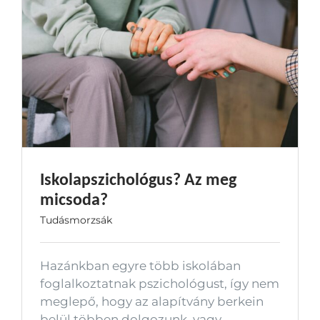
Iskolapszichológus? Az meg
micsoda?
Tudásmorzsák
Hazánkban egyre több iskolában
foglalkoztatnak pszichológust, így nem
meglepő, hogy az alapítvány berkein
belül többen dolgozunk, vagy