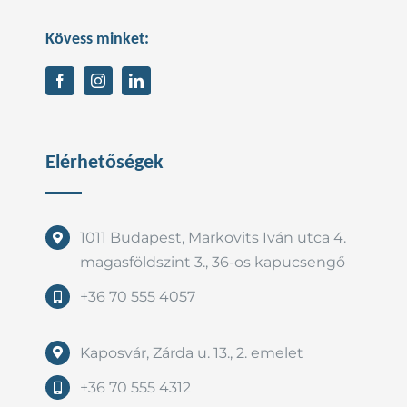
Kövess minket:
Elérhetőségek
1011 Budapest, Markovits Iván utca 4.
magasföldszint 3., 36-os kapucsengő
+36 70 555 4057
Kaposvár, Zárda u. 13., 2. emelet
+36 70 555 4312