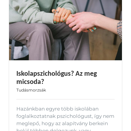
Iskolapszichológus? Az meg
micsoda?
Tudásmorzsák
Hazánkban egyre több iskolában
foglalkoztatnak pszichológust, így nem
meglepő, hogy az alapítvány berkein
belül többen dolgozunk, vagy